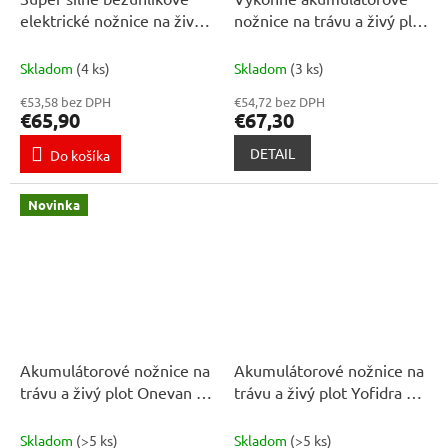
elektrické nožnice na živý
nožnice na trávu a živý plot
plot dva v jednom vhodné
OneVan – akumulátorový
pre batériu Makita 18V 2 x
plotostrih
Skladom
(4 ks)
Skladom
(3 ks)
batéria a nabíjačka
€53,58 bez DPH
€54,72 bez DPH
€65,90
€67,30
DETAIL
Do košíka
Novinka
Akumulátorové nožnice na
Akumulátorové nožnice na
trávu a živý plot Onevan 51
trávu a živý plot Yofidra 51
cm, možnosť pripojenia
cm – výkonný plotostrih
teleskopu, pre batériu
pre presné strihanie
Skladom
(>5 ks)
Skladom
(>5 ks)