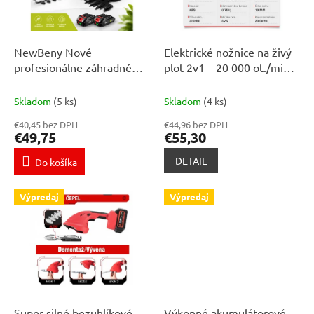
p
k
r
t
o
o
d
NewBeny Nové
Elektrické nožnice na živý
v
u
profesionálne záhradné
plot 2v1 – 20 000 ot./min,
k
nožnice na živé ploty s
2 batérie
t
dlhým dosahom, vhodné
Skladom
(5 ks)
Skladom
(4 ks)
o
pre batériu MAKITA 18V
€40,45 bez DPH
€44,96 bez DPH
v
€49,75
€55,30
DETAIL
Do košíka
Výpredaj
Výpredaj
Super silné bezuhlíkové
Výkonné akumulátorové