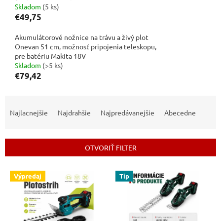
Skladom
(5 ks)
€49,75
Akumulátorové nožnice na trávu a živý plot
Onevan 51 cm, možnosť pripojenia teleskopu,
pre batériu Makita 18V
Skladom
(>5 ks)
€79,42
R
a
Najlacnejšie
Najdrahšie
Najpredávanejšie
Abecedne
d
e
n
OTVORIŤ FILTER
i
e
V
p
Výpredaj
Tip
ý
r
p
o
i
d
s
u