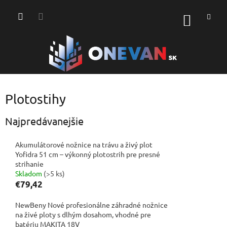
Prejsť
na
NÁKU
obsah
KOŠÍK
Plotostihy
Najpredávanejšie
Akumulátorové nožnice na trávu a živý plot
Yofidra 51 cm – výkonný plotostrih pre presné
strihanie
Skladom
(>5 ks)
€79,42
NewBeny Nové profesionálne záhradné nožnice
na živé ploty s dlhým dosahom, vhodné pre
batériu MAKITA 18V