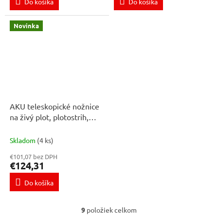
Do košíka
Do košíka
Novinka
AKU teleskopické nožnice
na živý plot, plotostrih,
rezačka na kríky ONEVAN
270 cm, 2× 21 V 4 Ah
Skladom
(4 ks)
batéria. Vhodné pre
€101,07 bez DPH
batériu MAKITA 18V
€124,31
Do košíka
9
položiek celkom
O