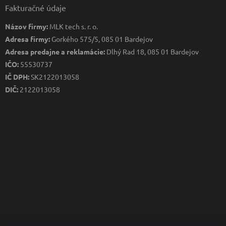
Fakturačné údaje
Názov firmy:
MLK tech s. r. o.
Adresa firmy:
Gorkého 575/5, 085 01 Bardejov
Adresa predajne a reklamácie:
Dlhý Rad 18, 085 01 Bardejov
IČO:
55530737
IČ DPH:
SK2122013058
DIČ:
2122013058