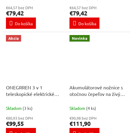
Makita 18V
€64,57 bez DPH
€64,57 bez DPH
€79,42
€79,42
Do košíka
Do košíka
Akcia
Novinka
ONEGRREN 3 v 1
Akumulátorové nožnice s
teleskopické elektrické
otočnou čepeľov na živý
nožnice na živý plot,
plot,plotostrih, rezačka na
vhodné na batériu Makita
drevinaté kríky ľahké ,
Skladom
(3 ks)
Skladom
(4 ks)
18V
ostré 21 V s 2 batériami a
€80,93 bez DPH
€90,98 bez DPH
príslušenstvom, vhodné
€99,55
€111,90
pre batériu MAKITA 18V