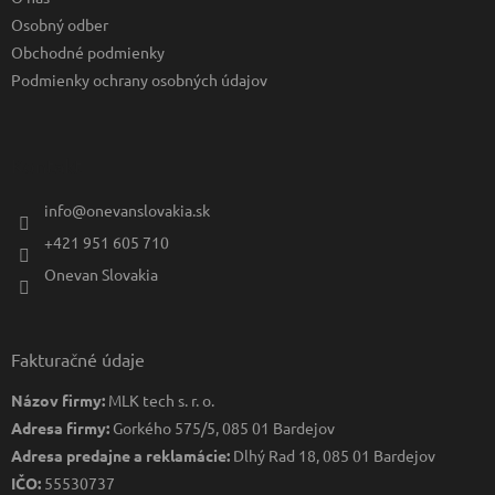
i
e
Osobný odber
Obchodné podmienky
Podmienky ochrany osobných údajov
Kontakt
info
@
onevanslovakia.sk
+421 951 605 710
Onevan Slovakia
Fakturačné údaje
Názov firmy:
MLK tech s. r. o.
Adresa firmy:
Gorkého 575/5, 085 01 Bardejov
Adresa predajne a reklamácie:
Dlhý Rad 18, 085 01 Bardejov
IČO:
55530737