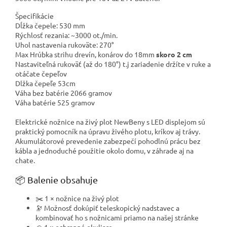
Špecifikácie
Dĺžka čepele: 530 mm
Rýchlosť rezania: ~3000 ot./min.
Uhol nastavenia rukoväte: 270°
Max Hrúbka strihu drevín, konárov do 18mm
skoro 2 cm
Nastaviteľná rukoväť (až do 180°) t.j zariadenie držíte v ruke a
otáčate čepeľov
Dlžka čepeľe 53cm
Váha bez batérie 2066 gramov
Váha batérie 525 gramov
Elektrické nožnice na živý plot NewBeny s LED displejom sú
praktický pomocník na úpravu živého plotu, kríkov aj trávy.
Akumulátorové prevedenie zabezpečí pohodlnú prácu bez
kábla a jednoduché použitie okolo domu, v záhrade aj na
chate.
📦 Balenie obsahuje
✂️ 1 × nožnice na živý plot
🔭 Možnosť dokúpiť teleskopický nadstavec a
kombinovať ho s nožnicami priamo na našej stránke
🥽 1 × ochranné okuliare