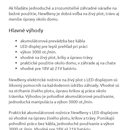
Ak hľadáte jednoduché a zrozumiteľné záhradné náradie na
bežné použitie, NewBeny je dobrá voľba na živý plot, trávu aj
menšie úpravy okolo domu.
Hlavné výhody
akumulátorová prevádzka bez kábla
LED displej pre lepší prehľad pri práci
výkon 3000 ot./min.
vhodné na živý plot, kríky a úpravu trávy
praktické použitie okolo domu, v záhrade aj na chate
vhodné pre 18V až 21V batériu
NewBeny elektrické nožnice na živý plot s LED displejom sú
šikovný pomocník na každodennú údržbu záhrady. Vhodné sú
na strihanie živého plotu, úpravu kríkov aj práce okolo
trávnika. Výhodou je pohodlné akumulátorové používanie,
jednoduchá manipulácia a výkon 3000 ot./min.
Praktické akumulátorové nožnice NewBeny s LED displejom
sú vhodné na úpravu živého plotu, kríkov a trávy. Ponúkajú
pohodlnú prácu bez kábla, jednoduché používanie a výkon
3000 ot./min. Vhodné pre 18V až 21V batériu.