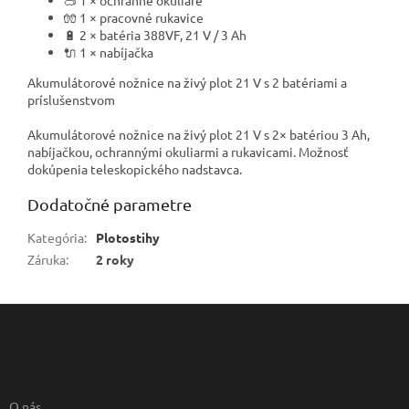
🧤 1 × pracovné rukavice
🔋 2 × batéria 388VF, 21 V / 3 Ah
🔌 1 × nabíjačka
Akumulátorové nožnice na živý plot 21 V s 2 batériami a
príslušenstvom
Akumulátorové nožnice na živý plot 21 V s 2× batériou 3 Ah,
nabíjačkou, ochrannými okuliarmi a rukavicami. Možnosť
dokúpenia teleskopického nadstavca.
Dodatočné parametre
Kategória
:
Plotostihy
Záruka
:
2 roky
Z
á
p
ä
Informácie pre vás
t
O nás