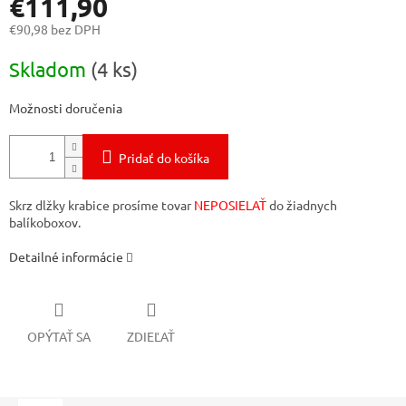
€111,90
€90,98 bez DPH
Jednotková
Skladom
(4 ks)
cena:
Možnosti doručenia
Pridať do košíka
Skrz dlžky krabice prosíme tovar
NEPOSIELAŤ
do žiadnych
balíkoboxov.
Detailné informácie
OPÝTAŤ SA
ZDIEĽAŤ