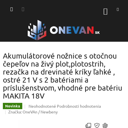
Prejsť
na
NÁKU
obsah
KOŠÍK
Akumulátorové nožnice s otočnou
čepeľov na živý plot,plotostrih,
rezačka na drevinaté kríky ľahké ,
ostré 21 V s 2 batériami a
príslušenstvom, vhodné pre batériu
MAKITA 18V
Priemerné
Neohodnotené
Podrobnosti hodnotenia
Novinka
hodnotenie
Značka:
OneVAn / Newbeny
produktu
je
0,0