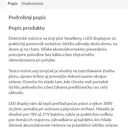
Popis
Hodnotenie
Podrobný popis
Popis produktu
Elektrické nožnice na živý plot NewBeny s LED displejom sú
praktický pomocník na bežnú údržbu záhrady okolo domu, na
dvore aj na chate. Vďaka akumulátorovému prevedeniu
pracujete pohodlne bez kábla a bez zbytočného
obmedzovania pri pohybe.
Tento nožnicový strojček je vhodný na zastrihávanie živého
plotu, úpravu kríkov aj jemnejšie dokončovanie okrajov
zelene. Oceníte ho všade tam, kde chcete mať poriadok
rýchlo, jednoducho a bez ťahania predlžovačky cez celú
záhradu.
LED displej vám dá lepší prehľad počas práce a výkon 3000
ot./min. pomáha pri svižnom a plynulom strihaní. Náradie je
vhodné pre 18V až 21V batériu, takže je praktickou voľbou
pre domácich majstrov, záhradkárov aj každého, kto hľadá
šikovné akumulátorové riešenie na pravidelnú údržbu zelene.