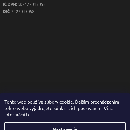
IČ DPH:
SK2122013058
DIČ:
2122013058
Tento web používa súbory cookie. Ďalším prechádzaním
tohto webu vyjadrujete súhlas s ich používaním. Viac
informácií
tu
.
Nastavenie
Vytvoril Shoptet