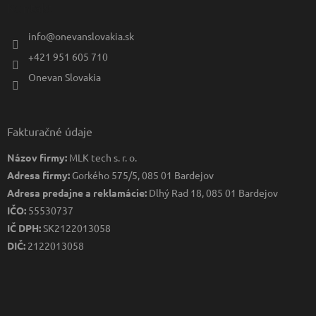
Kontakt
p
i
info
@
onevanslovakia.sk
s
u
+421 951 605 710
Onevan Slovakia
Fakturačné údaje
Názov firmy:
MLK tech s. r. o.
Adresa firmy:
Gorkého 575/5, 085 01 Bardejov
Adresa predajne a reklamácie:
Dlhý Rad 18, 085 01 Bardejov
IČO:
55530737
IČ DPH:
SK2122013058
DIČ:
2122013058