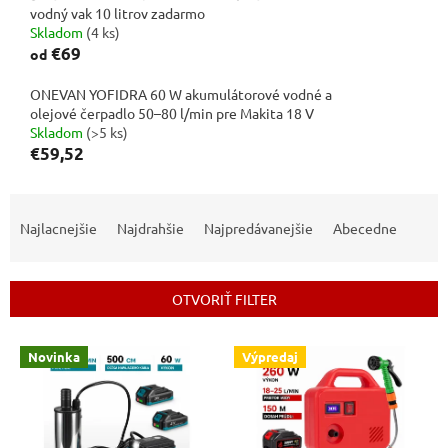
vodný vak 10 litrov zadarmo
Skladom
(4 ks)
€69
od
ONEVAN YOFIDRA 60 W akumulátorové vodné a
olejové čerpadlo 50–80 l/min pre Makita 18 V
Skladom
(>5 ks)
€59,52
R
a
Najlacnejšie
Najdrahšie
Najpredávanejšie
Abecedne
d
e
n
OTVORIŤ FILTER
i
e
V
p
Novinka
Výpredaj
ý
r
p
o
i
d
s
u