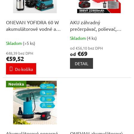
p
k
r
t
o
o
d
ONEVAN YOFIDRA 60 W
AKU záhradný
v
u
akumulátorové vodné a
prečerpávač, polievač,
k
olejové čerpadlo 50–80
zavlažovač,prenosné
Skladom
(4 ks)
Priemerné
t
l/min pre Makita 18 V
vodné čerpadlo vhodný pre
Skladom
(>5 ks)
hodnotenie
o
batériu MAKITA 18V.Dosah
od €56,10 bez DPH
produktu
€69
€48,39 bez DPH
od
v
až 150metrov + vodný vak
je
€59,52
10 litrov zadarmo
5,0
DETAIL
z
Do košíka
5
hviezdičiek.
Novinka
Akumulátorové ponorné
ONEVAN akumulátorový