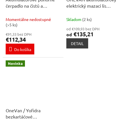
čerpadlo na čistú a
elektrický mazací lis
úžitkovú vodu 21 V –
dekalamitka bezdrôtová
bezuhlíkové, kompatibilné
mazacia pištoľ na mazivo.
Momentálne nedostupné
Skladom
(2 ks)
s Makita 18 V
Vhodný pre batérie Makita
(>5 ks)
od €109,93 bez DPH
18V
€135,21
od
€91,33 bez DPH
€112,34
DETAIL
Do košíka
Novinka
OneVan / Yofidra
bezkartáčové
akumulátorové čerpadlo,