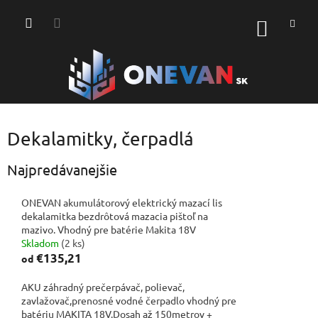
Prejsť
na
NÁKU
obsah
KOŠÍK
Dekalamitky, čerpadlá
Najpredávanejšie
ONEVAN akumulátorový elektrický mazací lis
dekalamitka bezdrôtová mazacia pištoľ na
mazivo. Vhodný pre batérie Makita 18V
Skladom
(2 ks)
€135,21
od
AKU záhradný prečerpávač, polievač,
zavlažovač,prenosné vodné čerpadlo vhodný pre
batériu MAKITA 18V.Dosah až 150metrov +