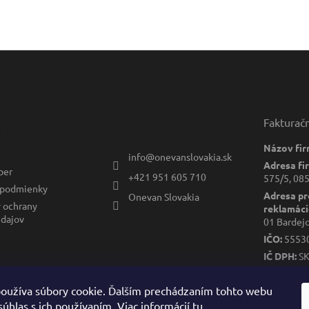
Fakturač
ie pre vás
Kontakt
Názov fir
info
@
onevanslovakia.sk
Adresa fi
ber
+421 951 605 710
575/5, 085
podmienky
Adresa pr
Onevan Slovakia
 ochrany
reklamáci
dajov
01 Bardej
IČO:
5553
IČ DPH:
S
DIČ:
2122
oužíva súbory cookie. Ďalším prechádzaním tohto webu
súhlas s ich používaním. Viac informácií
tu
.