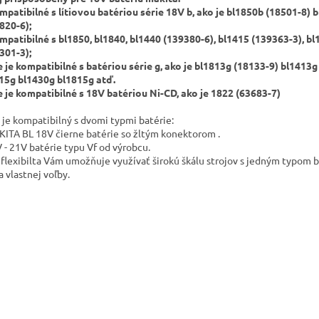
mpatibilné s lítiovou batériou série 18V b, ako je bl1850b (18501-8) 
820-6);
mpatibilné s bl1850, bl1840, bl1440 (139380-6), bl1415 (139363-3), b
301-3);
e je kompatibilné s batériou série g, ako je bl1813g (18133-9) bl1413g
15g bl1430g bl1815g atď.
e je kompatibilné s 18V batériou Ni-CD, ako je 1822 (63683-7)
j je kompatibilný s dvomi typmi batérie:
ITA BL 18V čierne batérie so žltým konektorom .
 - 21V batérie typu Vf od výrobcu.
 flexibilta Vám umožňuje využívať širokú škálu strojov s jedným typom b
a vlastnej voľby.