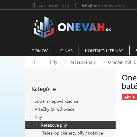
Prejsť
+421 951 605 710
info@onevanslovakia.sk
na
obsah
DOMOV
O NÁS
KONTAKTUJTE NÁS
Domov
Píly
Reťazové píly
OneVan YOFIDRA
B
One
o
Preskočiť
č
baté
Kategórie
kategórie
n
ý
Akcia
SDS Príklepové kladivá
p
Vrtačky, Skrutkovače
a
Píly
n
e
Reťazové píly
l
Teleskopické sety píly / nožnice