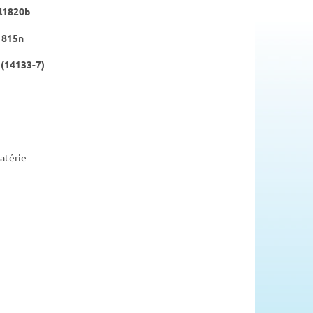
bl1820b
l1815n
 (14133-7)
atérie