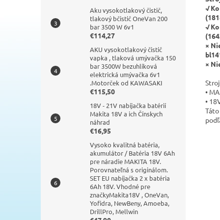
√
Ko
Aku vysokotlakový čistič,
(181
tlakový bčistič OneVan 200
√
Ko
bar 3500 W 6v1
€114,27
(164
× Ni
AKU vysokotlakový čistič
bl14
vapka , tlaková umývačka 150
× Ni
bar 3500W bezuhlíková
elektrická umývačka 6v1
Stro
.Motorček od KAWASAKI
€115,50
•
MAK
•
18V
18V - 21V nabíjačka batérií
Táto
Makita 18V a ich Čínskych
podľ
náhrad
€16,95
Vysoko kvalitná batéria,
akumulátor / Batéria 18V 6Ah
pre náradie MAKITA 18V.
Porovnateľná s originálom.
SET EU nabíjačka 2 x batéria
6Ah 18V. Vhodné pre
značkyMakita18V , OneVan,
Yofidra, NewBeny, Amoeba,
DrillPro, Mellwin