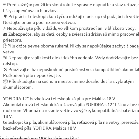
⛓️ Pred každým použitím skontrolujte správne napnutie a stav reťaze,
lišty a upevňovacích prvkov.
🌳 Pri práci s teleskopickou tyčou udržujte odstup od padajúcich vetie
Nestojte priamo pod rezanou vetvou.
⚡ Nepoužívajte pílu v daždi, vo vlhkom prostredí ani v blízkosti vody.
👥 Zabezpečte, aby sa deti, osoby a zvieratá zdržiavali mimo pracovn
priestoru.
✋ Pílu držte pevne oboma rukami. Nikdy sa nepokúšajte zachytiť pada
vetvu.
🔌 Nepracujte v blízkosti elektrického vedenia. Vždy dodržiavajte be
odstup.
🛠️ Používajte iba nepoškodené príslušenstvo a kompatibilné akumulá
Poškodenú pílu nepoužívajte.
📦 Pílu skladujte na suchom mieste, mimo dosahu detí a s vybratým
akumulátorom.
YOFIDRA 12" bezkefová teleskopická píla pre Makita 18 V
Akumulátorová teleskopická reťazová píla YOFIDRA s 12" lištou a be
motorom. Vhodná na rezanie vetiev vo výške, kompatibilná s batériam
18 V.
teleskopická píla, akumulátorová píla, reťazová píla na vetvy, prerezáva
bezkefová píla, YOFIDRA, Makita 18 V
j prispôsobený pre 18V batériu makita: