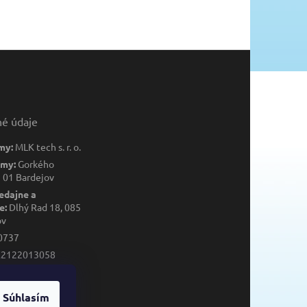
né údaje
my:
MLK tech s. r. o.
rmy:
Gorkého
 01 Bardejov
edajne a
e:
Dlhý Rad 18, 085
ov
0737
K2122013058
013058
Súhlasím