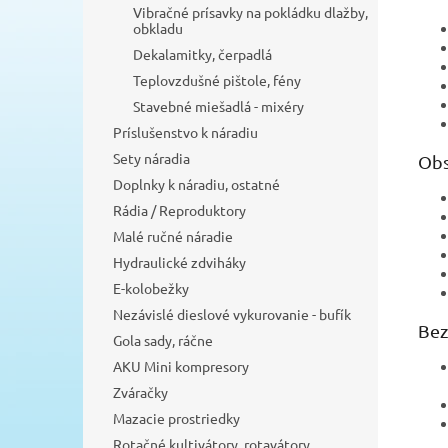
Vibračné prísavky na pokládku dlažby,
obkladu
Dekalamitky, čerpadlá
Teplovzdušné pištole, fény
Stavebné miešadlá - mixéry
Príslušenstvo k náradiu
Sety náradia
Obs
Doplnky k náradiu, ostatné
Rádia / Reproduktory
Malé ručné náradie
Hydraulické zdviháky
E-kolobežky
Nezávislé dieslové vykurovanie - bufík
Bez
Gola sady, ráčne
AKU Mini kompresory
Zváračky
Mazacie prostriedky
Rotačné kultivátory, rotavátory,