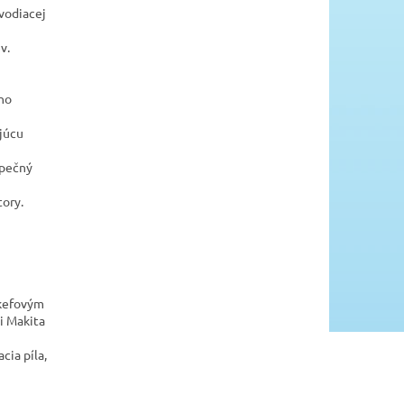
 vodiacej
v.
ého
júcu
zpečný
tory.
zkefovým
i Makita
cia píla,