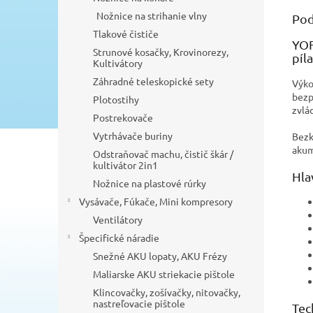
Nožnice na strihanie vlny
Pod
Tlakové čističe
YOF
Strunové kosačky, Krovinorezy,
píl
Kultivátory
Záhradné teleskopické sety
Výko
bezp
Plotostihy
zvlá
Postrekovače
Vytrhávače buriny
Bezk
aku
Odstraňovač machu, čistič škár /
kultivátor 2in1
Hla
Nožnice na plastové rúrky
Vysávače, Fúkače, Mini kompresory
Ventilátory
Špecifické náradie
Snežné AKU lopaty, AKU Frézy
Maliarske AKU striekacie pištole
Klincovačky, zošívačky, nitovačky,
nastreľovacie pištole
Tec