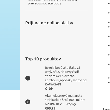
prevzdušnovače pôdy
Prijímame online platby
Top 10 produktov
Bezuhlíková aku tlaková
umývačka, tlakový čistič
Yofidra 6v1 s otočnou
sprchou s japonský motor od
KAWASAKI
€109
Akumulátorová maliarska
striekacia pištoľ 1000 ml pre
Makita 18 V – 3 trysky
€69,75
Stro