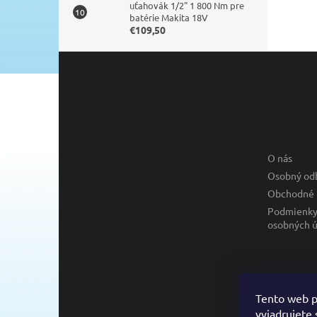
uťahovák 1/2" 1 800 Nm pre
batérie Makita 18V
€109,50
Z
á
p
ä
t
Informác
i
e
O nás
Osobný od
Obchodné 
Podmienky
osobných ú
Tento web p
vyjadrujete 