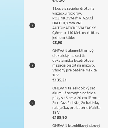
€47,90
1 kus viazacieho drôtu na
viazačku roxorov.
POZINKOVANÝ VIAZACÍ
DRÔT 0,8 mm PRE
AUTOMATICKÉ VIAZAČKY
0,8mm x 110 Metrov drôtu v
jednom klbku
€5,90
ONEVAN akumulátorový
elektrický mazací lis
dekalamitka bezdrôtová
mazacia pištoľ na mazivo.
Vhodný pre batérie Makita
18V
€135,21
ONEVAN teleskopický set
akumulátorových nožníc a
pílky s 15 cm a 20 cm lištou –
2× reťaz, 2× lišta, 2× batéria,
nabíjačka, pre batérie Makita
18 V
€139,90
ONEVAN bezuhlíkový rázový