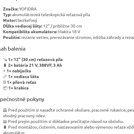
Značka:
YOFIDRA
Typ:
akumulátorová teleskopická reťazová píla
Motor:
bezkefový
Dĺžka vodiacej lišty:
12" / približne 30 cm
Kompatibilita akumulátora:
Makita 18 V
Použitie:
rezanie vetiev, prerezávanie stromov, údržba záhrady a reza
ah balenia
🪚
1× 12" (30 cm) reťazová píla
🔋
2× batéria 21 V, 388VF, 3 Ah
⚡
1× nabíjačka
📏
1× vodiaca lišta
⛓️
1× pílová reťaz
📦
1× krabica
pečnostné pokyny
🦺 Pred použitím si nasaďte ochranné okuliare, pracovné rukavice, pe
vhodný pracovný odev.
📖 Pred prvým použitím si dôkladne prečítajte návod na obsluhu.
🔋 Pred montážou, čistením, nastavovaním alebo výmenou reťaze vžd
akumulátor.