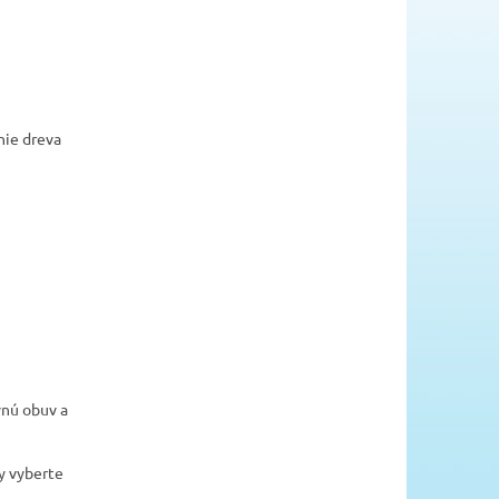
nie dreva
vnú obuv a
y vyberte