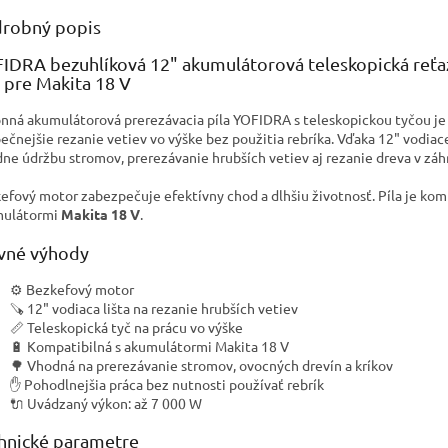
robný popis
IDRA bezuhlíková 12" akumulátorová teleskopická reť
a pre Makita 18 V
nná akumulátorová prerezávacia píla YOFIDRA s teleskopickou tyčou je
ečnejšie rezanie vetiev vo výške bez použitia rebríka. Vďaka 12" vodiace
dne údržbu stromov, prerezávanie hrubších vetiev aj rezanie dreva v záh
efový motor zabezpečuje efektívny chod a dlhšiu životnosť. Píla je kom
mulátormi
Makita 18 V
.
vné výhody
⚙️ Bezkefový motor
🪚 12" vodiaca lišta na rezanie hrubších vetiev
📏 Teleskopická tyč na prácu vo výške
🔋 Kompatibilná s akumulátormi Makita 18 V
🌳 Vhodná na prerezávanie stromov, ovocných drevín a kríkov
✋ Pohodlnejšia práca bez nutnosti používať rebrík
🔌 Uvádzaný výkon: až 7 000 W
hnické parametre