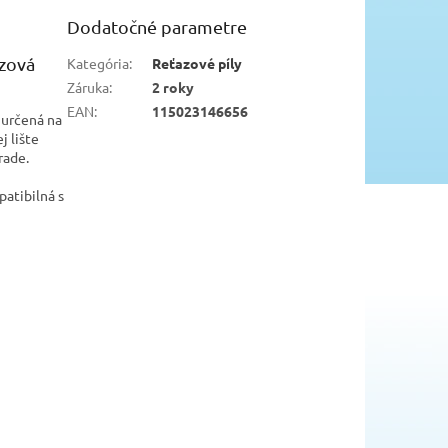
Dodatočné parametre
azová
Kategória
:
Reťazové píly
Záruka
:
2 roky
EAN
:
115023146656
 určená na
j lište
rade.
patibilná s