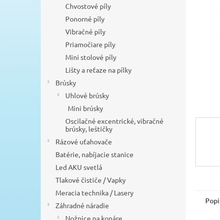
Chvostové píly
Ponorné píly
Vibračné píly
Priamočiare píly
Mini stolové píly
Lišty a reťaze na pílky
Brúsky
Uhlové brúsky
Mini brúsky
Oscilačné excentrické, vibračné
brúsky, leštičky
Rázové uťahovače
Batérie, nabíjacie stanice
Led AKU svetlá
Tlakové čističe / Vapky
Meracia technika / Lasery
Popi
Záhradné náradie
Nožnice na konáre