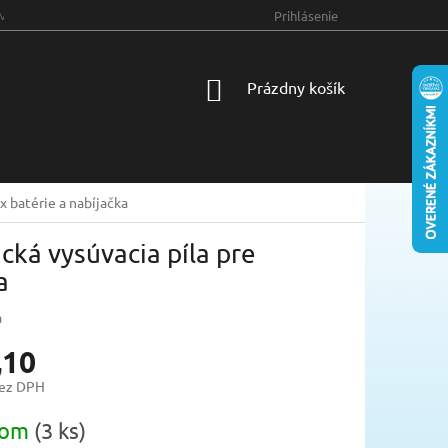
MIENKY OCHRANY OSOBNÝCH ÚDAJOV
Prihlásenie
NÁKUPNÝ
Prázdny košík
KOŠÍK
x batérie a nabíjačka
ká vysúvacia píla pre
a
a
,10
bez DPH
ová
dom
(3 ks)