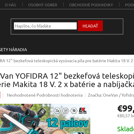
O NÁS
OSOBNÝ ODBER
OBCHODNÉ PODMIENKY
POD
HĽADAŤ
SETY NÁRADIA
 12" bezkefová teleskopická vysúvacia píla pre batérie Makita 18 V. 2 
Van YOFIDRA 12" bezkefová teleskopic
rie Makita 18 V. 2 x batérie a nabíjačk
Priemerné
Neohodnotené
Podrobnosti hodnotenia
Značka:
OneVan / Yofidr
hodnotenie
€99
produktu
je
€80,57 
0,0
z
Jednotk
Skla
5
cena: