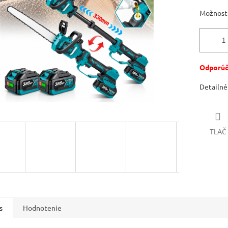
hviezdičiek.
Možnosti
Odporúča
Detailné
TLAČ
s
Hodnotenie