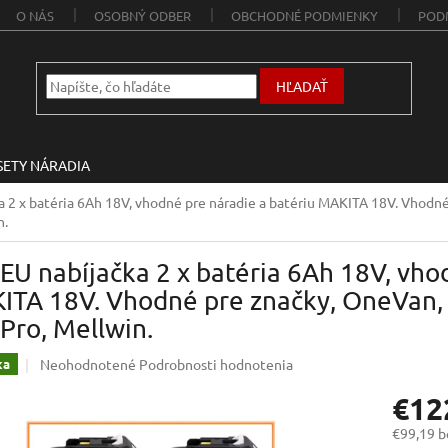
O NÁS
OSOBNÝ ODBER
OBCHODNÉ PODMIENKY
POD
HĽADAŤ
SETY NÁRADIA
a 2 x batéria 6Ah 18V, vhodné pre náradie a batériu MAKITA 18V. Vhod
n.
EU nabíjačka 2 x batéria 6Ah 18V, vho
ITA 18V. Vhodné pre značky, OneVan,
lPro, Mellwin.
Priemerné
Neohodnotené
Podrobnosti hodnotenia
ka
hodnotenie
€12
produktu
je
€99,19 
0,0