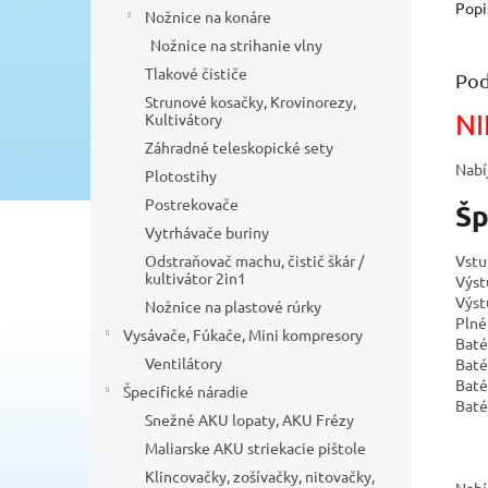
Popi
Nožnice na konáre
Nožnice na strihanie vlny
Tlakové čističe
Pod
Strunové kosačky, Krovinorezy,
NI
Kultivátory
Záhradné teleskopické sety
Nabí
Plotostihy
Postrekovače
Šp
Vytrhávače buriny
Odstraňovač machu, čistič škár /
Vstu
kultivátor 2in1
Výst
Výst
Nožnice na plastové rúrky
Plné
Vysávače, Fúkače, Mini kompresory
Baté
Ventilátory
Baté
Baté
Špecifické náradie
Baté
Snežné AKU lopaty, AKU Frézy
Maliarske AKU striekacie pištole
Klincovačky, zošívačky, nitovačky,