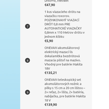
DrillPro, Mellwin
€47,90
1 kus viazacieho drôtu na
viazačku roxorov.
POZINKOVANÝ VIAZACÍ
DRÔT 0,8 mm PRE
AUTOMATICKÉ VIAZAČKY
0,8mm x 110 Metrov drôtu v
jednom klbku
€5,90
ONEVAN akumulátorový
elektrický mazací lis
dekalamitka bezdrôtová
mazacia pištoľ na mazivo.
Vhodný pre batérie Makita
18V
€135,21
ONEVAN teleskopický set
akumulátorových nožníc a
pílky s 15 cm a 20 cm lištou –
2× reťaz, 2× lišta, 2× batéria,
nabíjačka, pre batérie Makita
18 V
€139,90