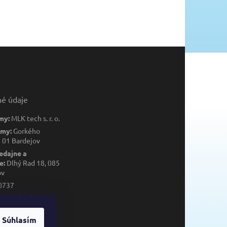
né údaje
my:
MLK tech s. r. o.
rmy:
Gorkého
 01 Bardejov
edajne a
e:
Dlhý Rad 18, 085
ov
0737
K2122013058
013058
Súhlasím