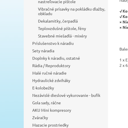
Nabí
nastreľovacie pištole
Vibračné prísavky na pokládku dlažby,
√
Ko
obkladu
√
Ko
Dekalamitky, čerpadlá
× Ni
× Ni
Teplovzdušné pištole, fény
Stavebné miešadlá - mixéry
Príslušenstvo k náradiu
Bale
Sety náradia
Doplnky k náradiu, ostatné
1 x 
2 x 
Rádia / Reproduktory
Malé ručné náradie
Hydraulické zdviháky
E-kolobežky
Nezávislé dieslové vykurovanie - bufík
Gola sady, ráčne
AKU Mini kompresory
Zváračky
Mazacie prostriedky