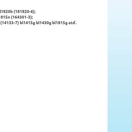
bl1820b (181820-6);
1815n (164301-3);
g (14133-7) bl1415g bl1430g bl1815g atď.