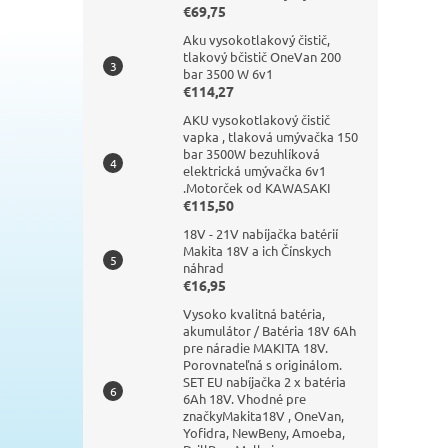
€69,75
Aku vysokotlakový čistič,
tlakový bčistič OneVan 200
bar 3500 W 6v1
€114,27
AKU vysokotlakový čistič
vapka , tlaková umývačka 150
bar 3500W bezuhlíková
elektrická umývačka 6v1
.Motorček od KAWASAKI
€115,50
18V - 21V nabíjačka batérií
Makita 18V a ich Čínskych
náhrad
€16,95
Vysoko kvalitná batéria,
akumulátor / Batéria 18V 6Ah
pre náradie MAKITA 18V.
Porovnateľná s originálom.
SET EU nabíjačka 2 x batéria
6Ah 18V. Vhodné pre
značkyMakita18V , OneVan,
Yofidra, NewBeny, Amoeba,