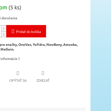
ová
dom
(5 ks)
 doručenia
Pridať do košíka
pre značky, OneVan, Yofidra, NewBeny, Amoeba,
 Mellwin.
 informácie
OPÝTAŤ SA
ZDIEĽAŤ