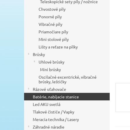
l
Teleskopické sety píly / nožnice
Chvostové píly
Ponorné píly
Vibračné píly
Priamočiare píly
Mini stolové píly
Lišty a reťaze na pílky
Brúsky
Uhlové brúsky
Mini brúsky
Oscilačné excentrické, vibračné
brúsky, leštičky
Rázové uťahovače
Batérie, nabíjacie stanice
Led AKU svetlá
Tlakové čističe / Vapky
Meracia technika / Lasery
Záhradné náradie