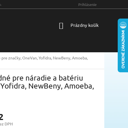
MIENKY OCHRANY OSOBNÝCH ÚDAJOV
Prihlásenie
NÁKUPNÝ
Prázdny košík
KOŠÍK
né pre značky, OneVan, Yofidra, NewBeny, Amoeba,
dné pre náradie a batériu
 Yofidra, NewBeny, Amoeba,
2
bez DPH