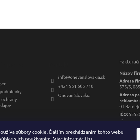
Fakturač
ie pre vás
Kontakt
Názov fir
info
@
onevanslovakia.sk
Adresa fi
ber
+421 951 605 710
575/5, 085
podmienky
Adresa pr
Onevan Slovakia
 ochrany
reklamáci
dajov
01 Bardej
IČO:
5553
IČ DPH:
S
DIČ:
2122
oužíva súbory cookie. Ďalším prechádzaním tohto webu
súhlas s ich používaním. Viac informácií
tu
.