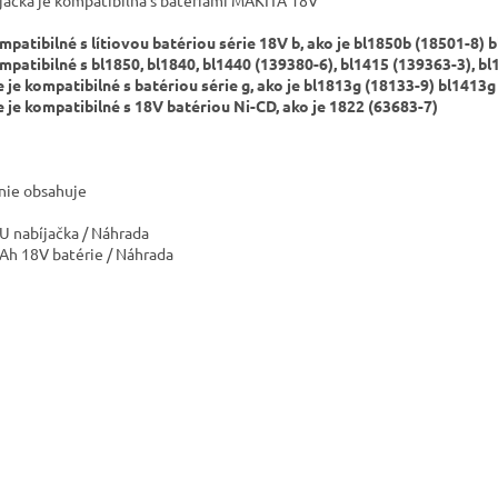
jačka je kompatibilná s batériami MAKITA 18V
mpatibilné s lítiovou batériou série 18V b, ako je bl1850b (18501-8) 
mpatibilné s bl1850, bl1840, bl1440 (139380-6), bl1415 (139363-3), bl
e je kompatibilné s batériou série g, ako je bl1813g (18133-9) bl1413
e je kompatibilné s 18V batériou Ni-CD, ako je 1822 (63683-7)
nie obsahuje
EU nabíjačka / Náhrada
6Ah 18V batérie / Náhrada