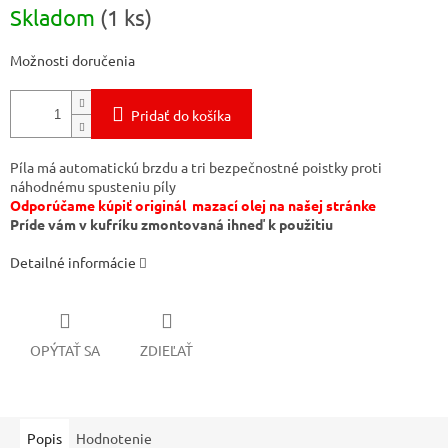
Jednotková
Skladom
(1 ks)
cena:
Možnosti doručenia
Pridať do košíka
Píla má automatickú brzdu a tri bezpečnostné poistky proti
náhodnému spusteniu píly
Odporúčame kúpiť originál mazací olej na našej stránke
Príde vám v kufríku zmontovaná ihneď k použitiu
Detailné informácie
OPÝTAŤ SA
ZDIEĽAŤ
Popis
Hodnotenie