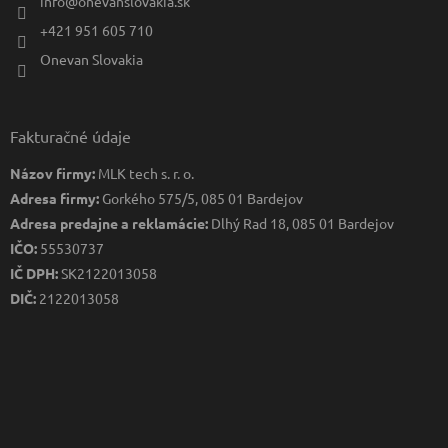
info
@
onevanslovakia.sk
+421 951 605 710
Onevan Slovakia
Fakturačné údaje
Názov firmy:
MLK tech s. r. o.
Adresa firmy:
Gorkého 575/5, 085 01 Bardejov
Adresa predajne a reklamácie:
Dlhý Rad 18, 085 01 Bardejov
IČO:
55530737
IČ DPH:
SK2122013058
DIČ:
2122013058