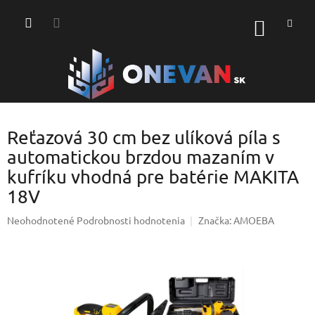
Prejsť
na
NÁKU
obsah
KOŠÍK
Reťazová 30 cm bez ulíková píla s
automatickou brzdou mazaním v
kufríku vhodná pre batérie MAKITA
18V
Priemerné
Neohodnotené
Podrobnosti hodnotenia
Značka:
AMOEBA
hodnotenie
produktu
je
0,0
z
5
hviezdičiek.