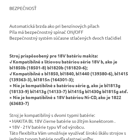
BEZPEČNOSŤ
Automatická brzda ako pri benzínových pílach
Píla má bezpečnostný spínač ON/OFF
Bezpečnostný systém súčasne stlačených dvoch tlačidiel
Stroj prispôsobený pre 18V batériu makita:
√
Kompatibilné s lítiovou batériou série 18V b, ako je
bl1850b (18501-8) bl1820b (181820-6);
√
Kompatibilné s bl1850, bl1840, bl1440 (139380-6), bl1415
(139363-3), bl1815n (164301-3);
× Nie je kompatibilné s batériou série g, ako je bl1813g
(18133-9) bl1413g (14133-7) bl1415g bl1430g bl1815g atď.
× Nie je kompatibilné s 18V batériou Ni-CD, ako je 1822
(63683-7)
Stroj je kompatibilný s dvomi typmi batérie:
•
MAKITA BL 18V čierne batérie so žltým konektorom .
•
18V - 21V batérie typu Vf od výrobcu.
Táto flexibilta Vám umožňuje využívať širokú škálu strojov s
jedným typom batérie podľa vlastnej voľby.