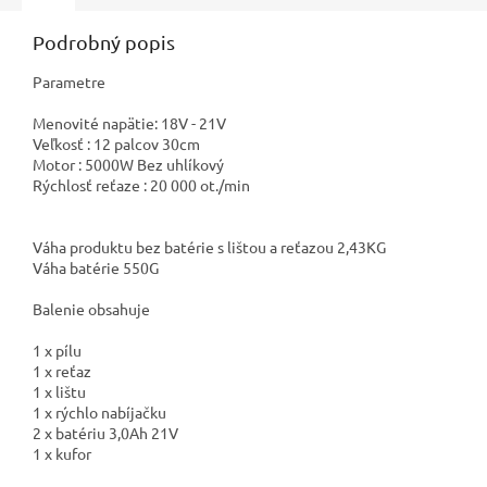
Podrobný popis
Parametre
Menovité napätie: 18V - 21V
Veľkosť : 12 palcov 30cm
Motor : 5000W Bez uhlíkový
Rýchlosť reťaze : 20 000 ot./min
Váha produktu bez batérie s lištou a reťazou 2,43KG
Váha batérie 550G
Balenie obsahuje
1 x pílu
1 x reťaz
1 x lištu
1 x rýchlo nabíjačku
2 x batériu 3,0Ah 21V
1 x kufor