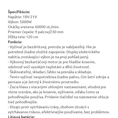
Špecifikácie:
Napätie: 18V-21V
Výkon: 5000W
Otáčky vretena: 60000 ot./min.
Priemer čepele: 9 palcov/230 mm
Dĺžka tela: 120 cm
Funkcia:
- Vyžínač je bezdrôtový, pretože je nabíjateľný. Nie je
potrebné žiadne zložité zapojenie. Displej elektrického
nabitia, zostávajúci výkon je na prvý pohľad jasný.
- Výkonný bezkartáčový motor je pre hladšie kosenie,
odolnosť voči vysokým teplotám a dlhú životnosť.
- Škálovateľný, skladací, ľahko sa prenáša a skladuje.
- Tento vyžínač nespotrebúva žiadne palivo, čím šetrí zdroje a
peniaze a je šetrný k životnému prostrediu.
- Žacia hlava s viacerými uhlovými nastaveniami, vhodná pre
rôzne scenáre, ako je kosenie, vyžínanie, vďaka čomu sa
pohodlnejšie používa. Pridanie tlačidiel na nastavenie uhla je
tiež pohodlnejšie.
- Dizajn proti vytrhávaniu trávy, zbohom situácii s
vytrhávanou trávou, efektívnejšie používanie, bez problémov.
Lítiová batéria: