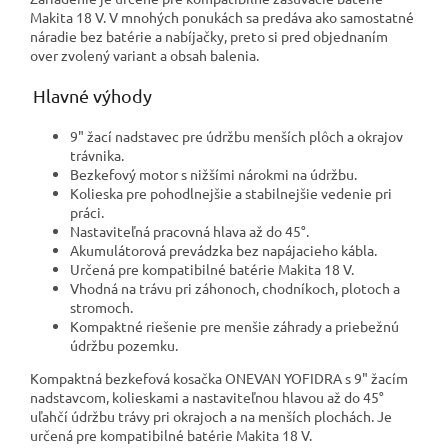
Makita 18 V. V mnohých ponukách sa predáva ako samostatné
náradie bez batérie a nabíjačky, preto si pred objednaním
over zvolený variant a obsah balenia.
Hlavné výhody
9" žací nadstavec pre údržbu menších plôch a okrajov
trávnika.
Bezkefový motor s nižšími nárokmi na údržbu.
Kolieska pre pohodlnejšie a stabilnejšie vedenie pri
práci.
Nastaviteľná pracovná hlava až do 45°.
Akumulátorová prevádzka bez napájacieho kábla.
Určená pre kompatibilné batérie Makita 18 V.
Vhodná na trávu pri záhonoch, chodníkoch, plotoch a
stromoch.
Kompaktné riešenie pre menšie záhrady a priebežnú
údržbu pozemku.
Kompaktná bezkefová kosačka ONEVAN YOFIDRA s 9" žacím
nadstavcom, kolieskami a nastaviteľnou hlavou až do 45°
uľahčí údržbu trávy pri okrajoch a na menších plochách. Je
určená pre kompatibilné batérie Makita 18 V.