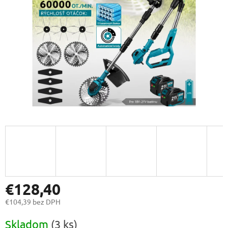
€128,40
€104,39 bez DPH
Jednotková
Skladom
(3 ks)
cena: