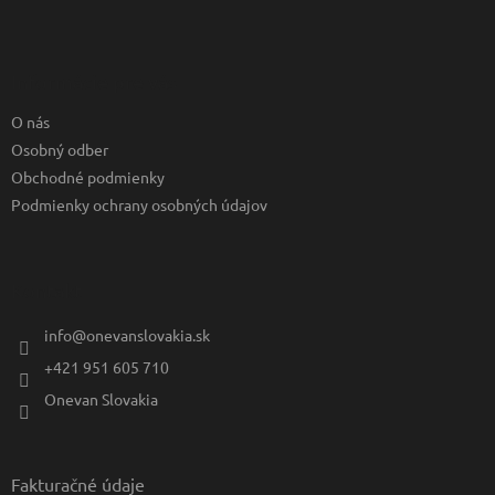
Z
á
p
ä
Informácie pre vás
t
O nás
i
e
Osobný odber
Obchodné podmienky
Podmienky ochrany osobných údajov
Kontakt
info
@
onevanslovakia.sk
+421 951 605 710
Onevan Slovakia
Fakturačné údaje