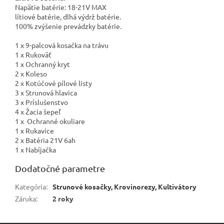
Napätie batérie: 18-21V MAX
lítiové batérie, dlhá výdrž batérie.
100% zvýšenie prevádzky batérie.
1 x 9-palcová kosačka na trávu
1 x Rukoväť
1 x Ochranný kryt
2 x Koleso
2 x Kotúčové pílové listy
3 x Strunová hlavica
3 x Príslušenstvo
4 x Žacia šepeľ
1 x Ochranné okuliare
1 x Rukavice
2 x Batéria 21V 6ah
1 x Nabíjačka
Dodatočné parametre
Kategória
:
Strunové kosačky, Krovinorezy, Kultivátory
Záruka
:
2 roky