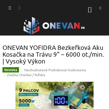
Prejsť
na
NÁKU
obsah
KOŠÍK
ONEVAN YOFIDRA Bezkefková Aku
Kosačka na Trávu 9" – 6000 ot./min.
| Vysoký Výkon
Priemerné
Neohodnotené
Podrobnosti hodnotenia
Novinka
hodnotenie
Značka:
OneVan / Yofidra
produktu
je
0,0
z
5
hviezdičiek.