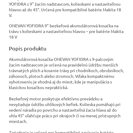
YOFIDRA s 9" žacím nadstavcom, kolieskami a nastaviteľnou
hlavou až do 45°. Určená pre kompatibilné batérie Makita 18
V.
ONEVAN YOFIDRA 9" bezkefová akumulátorová kosačka na
trávu s kolieskami a nastaviteľnou hlavou – pre batérie Makita
18 V
Popis produktu
Akumulátorová kosačka ONEVAN YOFIDRA s 9-palcovým
žacím nadstavcom je určená na pravidelnú údržbu menších
trávnatých plôch a kosenie trávy pri chodníkoch, obrubníkoch,
záhonoch, plotoch alebo stromoch. Vďaka kompaktnému
vyhotoveniu je vhodná aj do miest, kde je manipulácia s
klasickou kosačkou nepraktická.
Bezkefový motor poskytuje efektívnu prevádzku a
nevyžaduje údržbu uhlíkových kefiek. Kolieska pomáhajú pri
vedení náradia po povrchu a nastaviteľná žacia hlava až do
uhla 45° uľahčuje prácu pri okrajoch či na menej prístupných
miestach.
Zariadenie je určené pre kompatibilné zasúvacie batérie