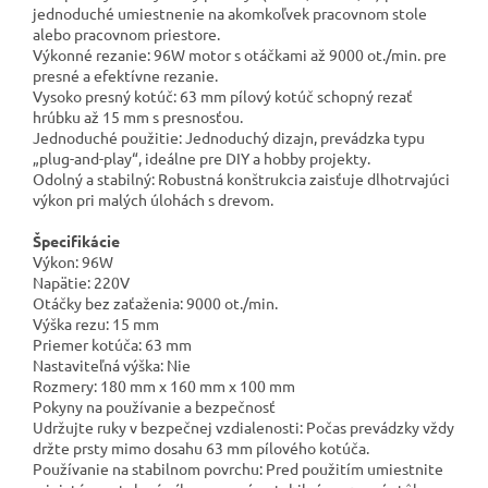
jednoduché umiestnenie na akomkoľvek pracovnom stole
alebo pracovnom priestore.
Výkonné rezanie: 96W motor s otáčkami až 9000 ot./min. pre
presné a efektívne rezanie.
Vysoko presný kotúč: 63 mm pílový kotúč schopný rezať
hrúbku až 15 mm s presnosťou.
Jednoduché použitie: Jednoduchý dizajn, prevádzka typu
„plug-and-play“, ideálne pre DIY a hobby projekty.
Odolný a stabilný: Robustná konštrukcia zaisťuje dlhotrvajúci
výkon pri malých úlohách s drevom.
Špecifikácie
Výkon: 96W
Napätie: 220V
Otáčky bez zaťaženia: 9000 ot./min.
Výška rezu: 15 mm
Priemer kotúča: 63 mm
Nastaviteľná výška: Nie
Rozmery: 180 mm x 160 mm x 100 mm
Pokyny na používanie a bezpečnosť
Udržujte ruky v bezpečnej vzdialenosti: Počas prevádzky vždy
držte prsty mimo dosahu 63 mm pílového kotúča.
Používanie na stabilnom povrchu: Pred použitím umiestnite