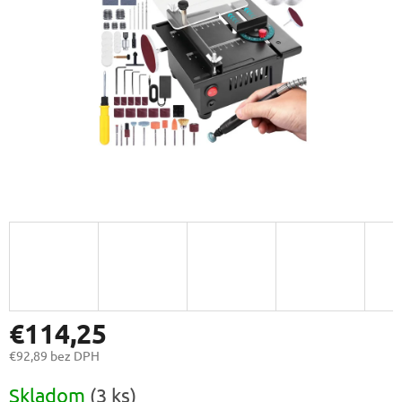
€114,25
€92,89 bez DPH
Jednotková
Skladom
(3 ks)
cena: