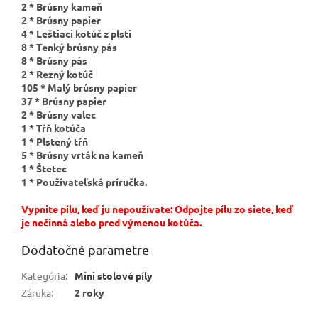
2 * Brúsny kameň
2 * Brúsny papier
4 * Leštiaci kotúč z plsti
8 * Tenký brúsny pás
8 * Brúsny pás
2 * Rezný kotúč
105 * Malý brúsny papier
37 * Brúsny papier
2 * Brúsny valec
1 * Tŕň kotúča
1 * Plstený tŕň
5 * Brúsny vrták na kameň
1 * Štetec
1 * Používateľská príručka.
Vypnite pílu, keď ju nepoužívate: Odpojte pílu zo siete, keď
je nečinná alebo pred výmenou kotúča.
Dodatočné parametre
Kategória
:
Mini stolové píly
Záruka
:
2 roky