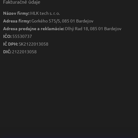
Fakturačné údaje
Názov firmy:
MLK tech s. r. o.
Adresa firmy:
Gorkého 575/5, 085 01 Bardejov
Adresa predajne a reklamácie:
Dlhý Rad 18, 085 01 Bardejov
IČO:
55530737
IČ DPH:
SK2122013058
DIČ:
2122013058