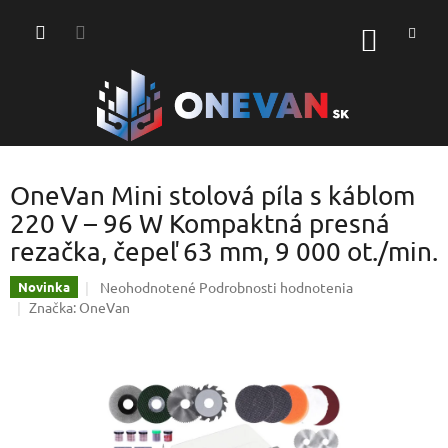
Prejsť
na
NÁKU
obsah
KOŠÍK
OneVan Mini stolová píla s káblom
220 V – 96 W Kompaktná presná
rezačka, čepeľ 63 mm, 9 000 ot./min.
Priemerné
Neohodnotené
Podrobnosti hodnotenia
Novinka
hodnotenie
Značka:
OneVan
produktu
je
0,0
z
5
hviezdičiek.