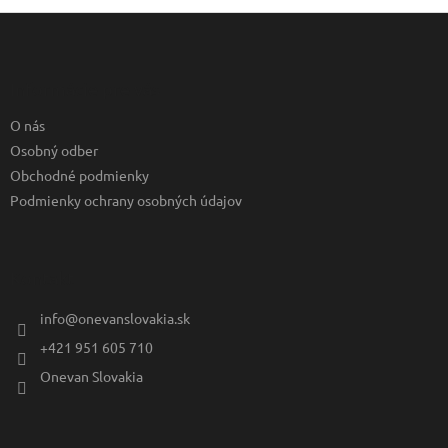
Z
á
p
ä
Informácie pre vás
t
O nás
i
e
Osobný odber
Obchodné podmienky
Podmienky ochrany osobných údajov
Kontakt
info
@
onevanslovakia.sk
+421 951 605 710
Onevan Slovakia