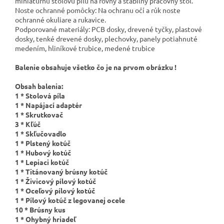
miniatúrnu stolovú pílu na rovný a stabilný pracovný stôl.
Noste ochranné pomôcky: Na ochranu očí a rúk noste
ochranné okuliare a rukavice.
Podporované materiály: PCB dosky, drevené tyčky, plastové
dosky, tenké drevené dosky, plechovky, panely potiahnuté
medením, hliníkové trubice, medené trubice
Balenie obsahuje všetko čo je na prvom obrázku !
Obsah balenia:
1 * Stolová píla
1 * Napájací adaptér
1 * Skrutkovač
3 * Kľúč
1 * Skľučovadlo
1 * Plstený kotúč
1 * Hubový kotúč
1 * Lepiaci kotúč
1 * Titánovaný brúsny kotúč
1 * Živicový pílový kotúč
1 * Oceľový pílový kotúč
1 * Pílový kotúč z legovanej ocele
10 * Brúsny kus
1 * Ohybný hriadeľ