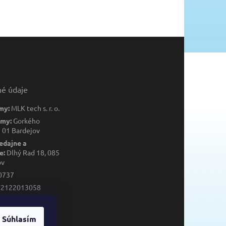
né údaje
my:
MLK tech s. r. o.
rmy:
Gorkého
 01 Bardejov
edajne a
e:
Dlhý Rad 18, 085
ov
0737
K2122013058
013058
Súhlasím