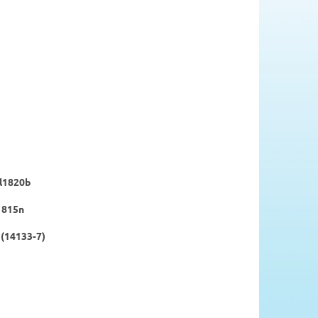
bl1820b
l1815n
 (14133-7)