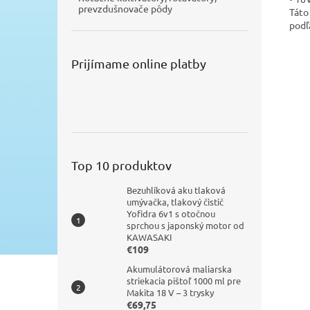
prevzdušnovače pôdy
Táto
podľ
Prijímame online platby
Top 10 produktov
Bezuhlíková aku tlaková
umývačka, tlakový čistič
Yofidra 6v1 s otočnou
sprchou s japonský motor od
KAWASAKI
€109
Akumulátorová maliarska
striekacia pištoľ 1000 ml pre
Makita 18 V – 3 trysky
€69,75