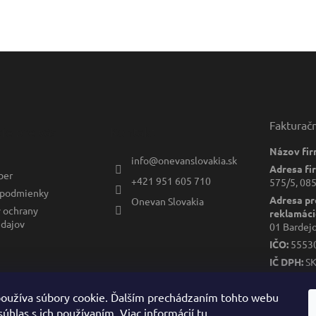
Fakturač
ie pre vás
Kontakt
Názov fir
info
@
onevanslovakia.sk
Adresa fi
ber
+421 951 605 710
575/5, 085
podmienky
Adresa pr
Onevan Slovakia
 ochrany
reklamáci
dajov
01 Bardej
IČO:
5553
IČ DPH:
S
DIČ:
2122
oužíva súbory cookie. Ďalším prechádzaním tohto webu
súhlas s ich používaním. Viac informácií
tu
.