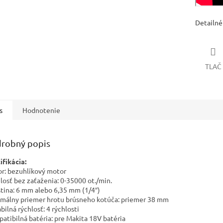
Detailné
TLAČ
s
Hodnotenie
robný popis
ifikácia:
r: bezuhlíkový motor
losť bez zaťaženia: 0-35000 ot./min.
ština: 6 mm alebo 6,35 mm (1/4″)
málny priemer hrotu brúsneho kotúča: priemer 38 mm
bilná rýchlosť: 4 rýchlosti
atibilná batéria: pre Makita 18V batéria