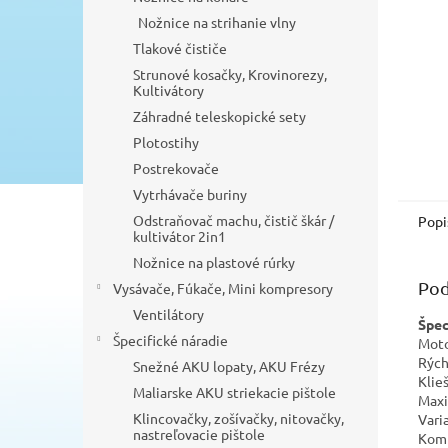
Nožnice na strihanie vlny
Tlakové čističe
Strunové kosačky, Krovinorezy,
Kultivátory
Záhradné teleskopické sety
Plotostihy
Postrekovače
Vytrhávače buriny
Odstraňovač machu, čistič škár /
Popi
kultivátor 2in1
Nožnice na plastové rúrky
Pod
Vysávače, Fúkače, Mini kompresory
Ventilátory
Špec
Špecifické náradie
Moto
Rých
Snežné AKU lopaty, AKU Frézy
Klie
Maliarske AKU striekacie pištole
Maxi
Klincovačky, zošívačky, nitovačky,
Varia
nastreľovacie pištole
Komp