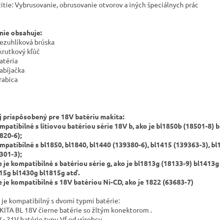
itie: Vybrusovanie, obrusovanie otvorov a iných špeciálnych prác
nie obsahuje:
bezuhlíková brúska
skrutkový kľúč
atéria
nabíjačka
rabica
j prispôsobený pre 18V batériu makita:
mpatibilné s lítiovou batériou série 18V b, ako je bl1850b (18501-8) 
820-6);
mpatibilné s bl1850, bl1840, bl1440 (139380-6), bl1415 (139363-3), b
301-3);
e je kompatibilné s batériou série g, ako je bl1813g (18133-9) bl1413g
15g bl1430g bl1815g atď.
e je kompatibilné s 18V batériou Ni-CD, ako je 1822 (63683-7)
j je kompatibilný s dvomi typmi batérie:
ITA BL 18V čierne batérie so žltým konektorom .
 - 21V batérie typu Vf od výrobcu.