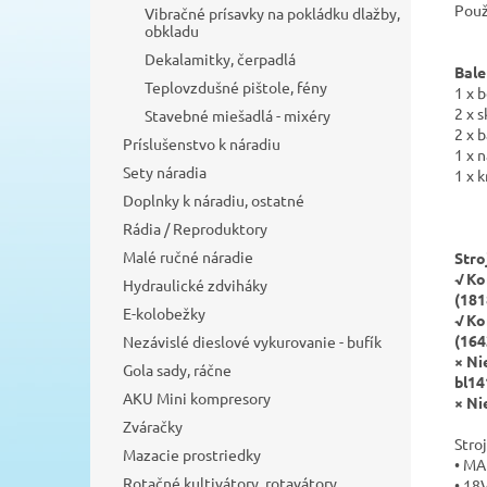
Použ
Vibračné prísavky na pokládku dlažby,
obkladu
Dekalamitky, čerpadlá
Bale
Teplovzdušné pištole, fény
1 x 
2 x 
Stavebné miešadlá - mixéry
2 x b
Príslušenstvo k náradiu
1 x 
Sety náradia
1 x k
Doplnky k náradiu, ostatné
Rádia / Reproduktory
Malé ručné náradie
Stro
√
Ko
Hydraulické zdviháky
(181
E-kolobežky
√
Ko
(164
Nezávislé dieslové vykurovanie - bufík
× Ni
Gola sady, ráčne
bl14
AKU Mini kompresory
× Ni
Zváračky
Stro
Mazacie prostriedky
•
MAK
Rotačné kultivátory, rotavátory,
•
18V