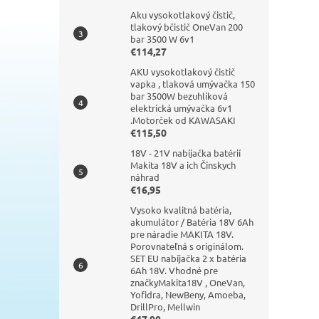
Aku vysokotlakový čistič,
tlakový bčistič OneVan 200
bar 3500 W 6v1
€114,27
AKU vysokotlakový čistič
vapka , tlaková umývačka 150
bar 3500W bezuhlíková
elektrická umývačka 6v1
.Motorček od KAWASAKI
€115,50
18V - 21V nabíjačka batérií
Makita 18V a ich Čínskych
náhrad
€16,95
Vysoko kvalitná batéria,
akumulátor / Batéria 18V 6Ah
pre náradie MAKITA 18V.
Porovnateľná s originálom.
SET EU nabíjačka 2 x batéria
6Ah 18V. Vhodné pre
značkyMakita18V , OneVan,
Yofidra, NewBeny, Amoeba,
DrillPro, Mellwin