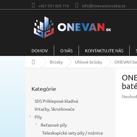
Prejsť
+421 951 605 710
info@onevanslovakia.sk
na
obsah
DOMOV
O NÁS
KONTAKTUJTE NÁS
Domov
Brúsky
Uhlové brúsky
ONEVAN bez
B
ONE
o
Preskočiť
č
bat
Kategórie
kategórie
n
Prieme
Neohod
ý
SDS Príklepové kladivá
hodnot
p
produkt
Vrtačky, Skrutkovače
a
je
Píly
n
0,0
e
Reťazové píly
z
l
5
Teleskopické sety píly / nožnice
hviezdič