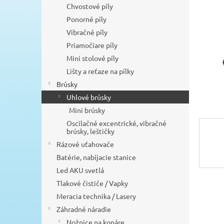
Chvostové píly
Ponorné píly
Vibračné píly
Priamočiare píly
Mini stolové píly
Lišty a reťaze na pílky
Brúsky
Uhlové brúsky
Mini brúsky
Oscilačné excentrické, vibračné
brúsky, leštičky
Rázové uťahovače
Batérie, nabíjacie stanice
Led AKU svetlá
Tlakové čističe / Vapky
Meracia technika / Lasery
Záhradné náradie
Nožnice na konáre