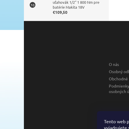
uťahovák 1/2" 1 800 Nm pre
batérie Makita 18V
€109,50
Z
á
p
ä
t
Informác
i
e
O nás
Osobný od
Obchodné 
Podmienky
osobných ú
Tento web p
vyjadrujete 