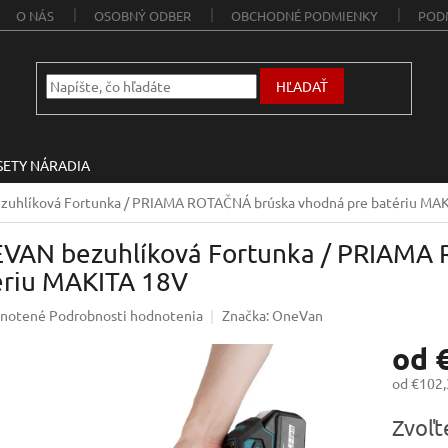
O NÁS
OSOBNÝ ODBER
OBCHODNÉ PODMIENKY
POD
HĽADAŤ
SETY NÁRADIA
uhlíková Fortunka / PRIAMA ROTAČNÁ brúska vhodná pre batériu MA
VAN bezuhlíková Fortunka / PRIAMA 
ériu MAKITA 18V
rné
notené
Podrobnosti hodnotenia
Značka:
OneVan
enie
od
u
od
€102,
Jednotk
Zvoľt
cena:
iek.