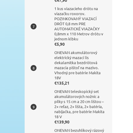
€47,90
1 kus viazacieho drôtu na
viazačku roxorov.
POZINKOVANÝ VIAZACÍ
DRÔT 0,8 mm PRE
AUTOMATICKÉ VIAZAČKY
0,8mm x 110 Metrov drôtu v
jednom klbku
€5,90
ONEVAN akumulátorový
elektrický mazací lis
dekalamitka bezdrôtová
mazacia pištoľ na mazivo.
Vhodný pre batérie Makita
18V
€135,21
ONEVAN teleskopický set
akumulátorových nožníc a
pílky s 15 cm a 20 cm lištou –
2× reťaz, 2× lišta, 2× batéria,
nabíjačka, pre batérie Makita
18 V
€139,90
ONEVAN bezuhlíkový rázový