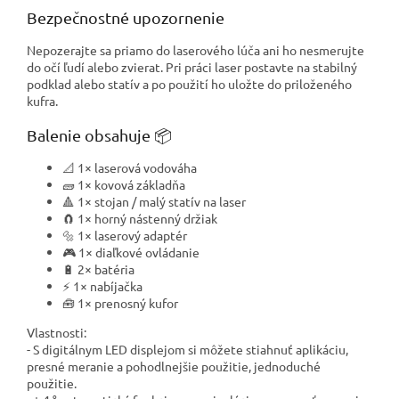
Bezpečnostné upozornenie
Nepozerajte sa priamo do laserového lúča ani ho nesmerujte
do očí ľudí alebo zvierat. Pri práci laser postavte na stabilný
podklad alebo statív a po použití ho uložte do priloženého
kufra.
Balenie obsahuje 📦
📐 1× laserová vodováha
🧱 1× kovová základňa
🔺 1× stojan / malý statív na laser
🧲 1× horný nástenný držiak
🔩 1× laserový adaptér
🎮 1× diaľkové ovládanie
🔋 2× batéria
⚡ 1× nabíjačka
🧰 1× prenosný kufor
Vlastnosti:
- S digitálnym LED displejom si môžete stiahnuť aplikáciu,
presné meranie a pohodlnejšie použitie, jednoduché
použitie.