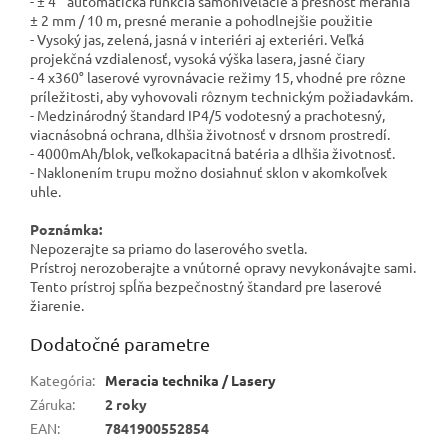
- ± 4 ° automatická funkcia samonivelácie a presnosť merania
± 2 mm / 10 m, presné meranie a pohodlnejšie použitie
- Vysoký jas, zelená, jasná v interiéri aj exteriéri. Veľká
projekčná vzdialenosť, vysoká výška lasera, jasné čiary
- 4 x360° laserové vyrovnávacie režimy 15, vhodné pre rôzne
príležitosti, aby vyhovovali rôznym technickým požiadavkám.
- Medzinárodný štandard IP4/5 vodotesný a prachotesný,
viacnásobná ochrana, dlhšia životnosť v drsnom prostredí.
- 4000mAh/blok, veľkokapacitná batéria a dlhšia životnosť.
- Naklonením trupu možno dosiahnuť sklon v akomkoľvek
uhle.
Poznámka:
Nepozerajte sa priamo do laserového svetla.
Prístroj nerozoberajte a vnútorné opravy nevykonávajte sami.
Tento prístroj spĺňa bezpečnostný štandard pre laserové
žiarenie.
Dodatočné parametre
Kategória
:
Meracia technika / Lasery
Záruka
:
2 roky
EAN
:
7841900552854