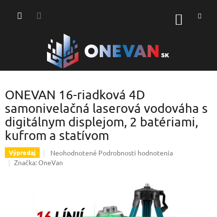
Prejsť
na
NÁKU
obsah
KOŠÍK
ONEVAN 16-riadková 4D
samonivelačná laserová vodováha s
digitálnym displejom, 2 batériami,
kufrom a statívom
Priemerné
Neohodnotené
Podrobnosti hodnotenia
Výpredaj
hodnotenie
Značka:
OneVan
produktu
je
0,0
z
5
hviezdičiek.