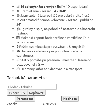
📐
16 zelených laserových línií
v 4D usporiadaní
🔄 Premietanie v rozsahu
4 × 360°
🟢 Jasný zelený laserový lúč pre dobrú viditeľnosť
⚖️ Automatické samonivelovanie v rozsahu približne
±4°
🖥️ Digitálny displej na pohodlné nastavenie a kontrolu
režimov
🎛️ Možnosť zapnúť horizontálne a vertikálne línie
samostatne
🔒 Režim uzamknutia pre vytváranie šikmých línií
🎮 Diaľkové ovládanie pre pohodlnú prácu na
vzdialenosť
📏 Statív pomáha pri presnom umiestnení lasera do
požadovanej výšky
🧰 Ochranný kufor na skladovanie a transport
Technické parametre
Export CSV
Kopírovat
Parameter
Hodnota
Značka
ONEVAN