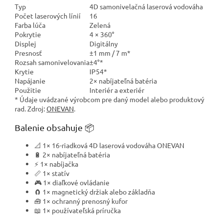
Typ
4D samonivelačná laserová vodováha
Počet laserových línií
16
Farba lúča
Zelená
Pokrytie
4 × 360°
Displej
Digitálny
Presnosť
±1 mm / 7 m*
Rozsah samonivelovania
±4°*
Krytie
IP54*
Napájanie
2× nabíjateľná batéria
Použitie
Interiér a exteriér
* Údaje uvádzané výrobcom pre daný model alebo produktový
rad. Zdroj:
ONEVAN
.
Balenie obsahuje 📦
📐 1× 16-riadková 4D laserová vodováha ONEVAN
🔋 2× nabíjateľná batéria
⚡ 1× nabíjačka
📏 1× statív
🎮 1× diaľkové ovládanie
🧲 1× magnetický držiak alebo základňa
🧰 1× ochranný prenosný kufor
📖 1× používateľská príručka