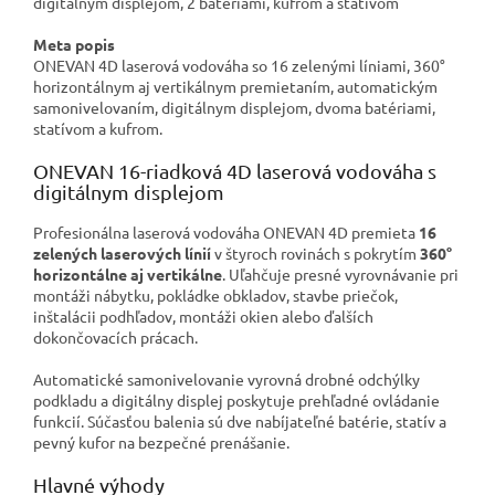
digitálnym displejom, 2 batériami, kufrom a statívom
Meta popis
ONEVAN 4D laserová vodováha so 16 zelenými líniami, 360°
horizontálnym aj vertikálnym premietaním, automatickým
samonivelovaním, digitálnym displejom, dvoma batériami,
statívom a kufrom.
ONEVAN 16-riadková 4D laserová vodováha s
digitálnym displejom
Profesionálna laserová vodováha ONEVAN 4D premieta
16
zelených laserových línií
v štyroch rovinách s pokrytím
360°
horizontálne aj vertikálne
. Uľahčuje presné vyrovnávanie pri
montáži nábytku, pokládke obkladov, stavbe priečok,
inštalácii podhľadov, montáži okien alebo ďalších
dokončovacích prácach.
Automatické samonivelovanie vyrovná drobné odchýlky
podkladu a digitálny displej poskytuje prehľadné ovládanie
funkcií. Súčasťou balenia sú dve nabíjateľné batérie, statív a
pevný kufor na bezpečné prenášanie.
Hlavné výhody