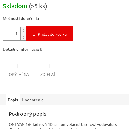
Jednotková
Skladom
(>5 ks)
cena:
Možnosti doručenia
Pridať do košíka
Detailné informácie
OPÝTAŤ SA
ZDIEĽAŤ
Popis
Hodnotenie
Podrobný popis
ONEVAN 16-riadková 4D samonivelačná laserová vodováha s