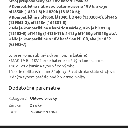
Stroj prispôsobený pre 18V batériu makita:
√
Kompatibilné s lítiovou batériou série 18V b, ako je
bl1850b (18501-8) bl1820b (181820-6);
√
Kompatibilné s bl1850, bl1840, bl1440 (139380-6), bl1415
(139363-3), bl1815n (164301-3);
× Nie je kompatibilné s batériou série g, ako je bl1813g
(18133-9) bl1413g (14133-7) bl1415g bl1430g bl1815g atď.
× Nie je kompatibilné s 18V batériou Ni-CD, ako je 1822
(63683-7)
Stroj je kompatibilný s dvomi typmi batérie:
•
MAKITA BL 18V čierne batérie so žltým konektorom .
•
18V - 21V batérie typu Vf od výrobcu.
Táto flexibilta Vám umožňuje využívať širokú škálu strojov s
jedným typom batérie podľa vlastnej voľby.
Dodatočné parametre
Kategória
:
Uhlové brúsky
Záruka
:
2 roky
EAN
:
763449193862