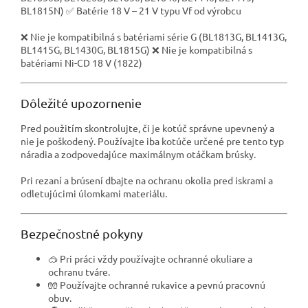
BL1815N) ✅ Batérie 18 V – 21 V typu Vf od výrobcu
❌ Nie je kompatibilná s batériami série G (BL1813G, BL1413G,
BL1415G, BL1430G, BL1815G) ❌ Nie je kompatibilná s
batériami Ni-CD 18 V (1822)
Dôležité upozornenie
Pred použitím skontrolujte, či je kotúč správne upevnený a
nie je poškodený. Používajte iba kotúče určené pre tento typ
náradia a zodpovedajúce maximálnym otáčkam brúsky.
Pri rezaní a brúsení dbajte na ochranu okolia pred iskrami a
odletujúcimi úlomkami materiálu.
Bezpečnostné pokyny
🥽 Pri práci vždy používajte ochranné okuliare a
ochranu tváre.
🧤 Používajte ochranné rukavice a pevnú pracovnú
obuv.