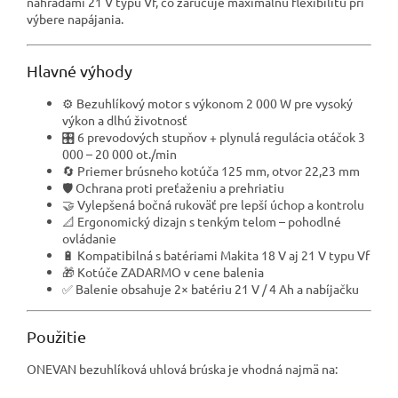
náhradami 21 V typu Vf, čo zaručuje maximálnu flexibilitu pri
výbere napájania.
Hlavné výhody
⚙️ Bezuhlíkový motor s výkonom 2 000 W pre vysoký
výkon a dlhú životnosť
🎛️ 6 prevodových stupňov + plynulá regulácia otáčok 3
000 – 20 000 ot./min
🔄 Priemer brúsneho kotúča 125 mm, otvor 22,23 mm
🛡️ Ochrana proti preťaženiu a prehriatiu
🤝 Vylepšená bočná rukoväť pre lepší úchop a kontrolu
📐 Ergonomický dizajn s tenkým telom – pohodlné
ovládanie
🔋 Kompatibilná s batériami Makita 18 V aj 21 V typu Vf
🎁 Kotúče ZADARMO v cene balenia
✅ Balenie obsahuje 2× batériu 21 V / 4 Ah a nabíjačku
Použitie
ONEVAN bezuhlíková uhlová brúska je vhodná najmä na: