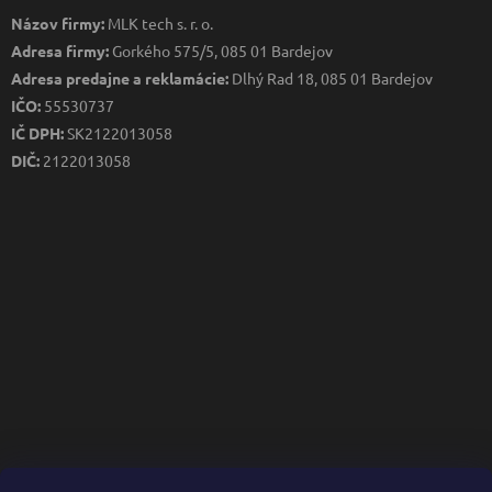
Názov firmy:
MLK tech s. r. o.
Adresa firmy:
Gorkého 575/5, 085 01 Bardejov
Adresa predajne a reklamácie:
Dlhý Rad 18, 085 01 Bardejov
IČO:
55530737
IČ DPH:
SK2122013058
DIČ:
2122013058