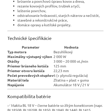
brúsenie a povrchovú úpravu kovov a dreva,
rezanie kovových profilov, trubiek a tyčí,
leštenie povrchov,
odstraňovanie hrdzavosti, starých náterov a nečistôt,
stavebné a rekonštrukčné práce,
domáce opravy a kutilské projekty.
Technické špecifikácie
Parameter
Hodnota
Typ motora
Bezuhlíkový
Maximálny výstupný výkon
2 000 W
Otáčky
3 000 – 20 000 ot./min
Priemer brúsneho kotúča
125 mm
Priemer otvoru kotúča
22,23 mm
Počet prevodových stupňov
6 (+ plynulá regulácia)
Materiál tela
Zliatina + plast + guma
Napájanie
Akumulátor 18 V / 21 V
Kompatibilita batérie
✅ Makita BL 18 V – čierne batérie so žltým konektorom (napr.
BL1850B, BL1820B, BL1850, BL1840, BL1440, BL1415,