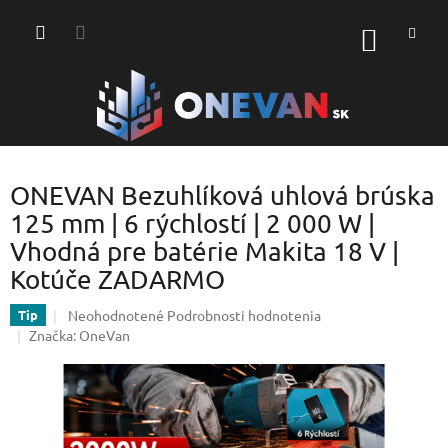
Prejsť
na
NÁKU
obsah
KOŠÍK
ONEVAN Bezuhlíková uhlová brúska
125 mm | 6 rýchlostí | 2 000 W |
Vhodná pre batérie Makita 18 V |
Kotúče ZADARMO
Priemerné
Neohodnotené
Podrobnosti hodnotenia
Tip
hodnotenie
Značka:
OneVan
produktu
je
0,0
z
5
hviezdičiek.