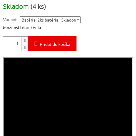
Jednotková
Skladom
(4 ks)
cena:
Variant
Možnosti doručenia
Pridať do košíka