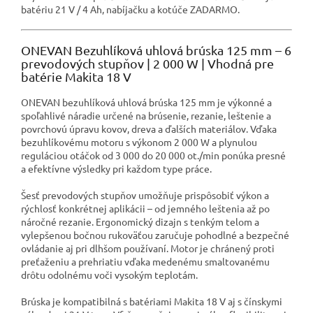
batériu 21 V / 4 Ah, nabíjačku a kotúče ZADARMO.
ONEVAN Bezuhlíková uhlová brúska 125 mm – 6
prevodových stupňov | 2 000 W | Vhodná pre
batérie Makita 18 V
ONEVAN bezuhlíková uhlová brúska 125 mm je výkonné a
spoľahlivé náradie určené na brúsenie, rezanie, leštenie a
povrchovú úpravu kovov, dreva a ďalších materiálov. Vďaka
bezuhlíkovému motoru s výkonom 2 000 W a plynulou
reguláciou otáčok od 3 000 do 20 000 ot./min ponúka presné
a efektívne výsledky pri každom type práce.
Šesť prevodových stupňov umožňuje prispôsobiť výkon a
rýchlosť konkrétnej aplikácii – od jemného leštenia až po
náročné rezanie. Ergonomický dizajn s tenkým telom a
vylepšenou bočnou rukoväťou zaručuje pohodlné a bezpečné
ovládanie aj pri dlhšom používaní. Motor je chránený proti
preťaženiu a prehriatiu vďaka medenému smaltovanému
drôtu odolnému voči vysokým teplotám.
Brúska je kompatibilná s batériami Makita 18 V aj s čínskymi