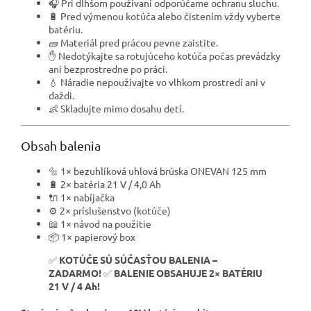
🎧 Pri dlhšom používaní odporúčame ochranu sluchu.
🔋 Pred výmenou kotúča alebo čistením vždy vyberte
batériu.
🧱 Materiál pred prácou pevne zaistite.
✋ Nedotýkajte sa rotujúceho kotúča počas prevádzky
ani bezprostredne po práci.
💧 Náradie nepoužívajte vo vlhkom prostredí ani v
daždi.
👶 Skladujte mimo dosahu detí.
Obsah balenia
🔩 1× bezuhlíková uhlová brúska ONEVAN 125 mm
🔋 2× batéria 21 V / 4,0 Ah
🔌 1× nabíjačka
⚙️ 2× príslušenstvo (kotúče)
📖 1× návod na použitie
📦 1× papierový box
✅
KOTÚČE SÚ SÚČASŤOU BALENIA –
ZADARMO!
✅
BALENIE OBSAHUJE 2× BATÉRIU
21 V / 4 Ah!