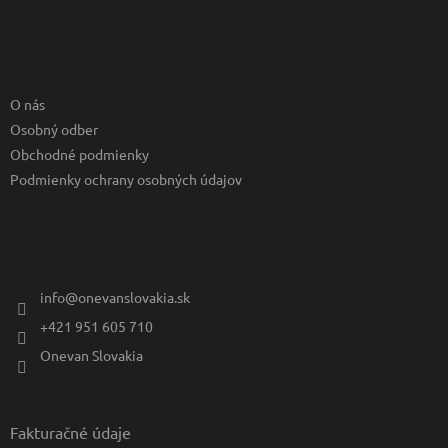
Z
á
p
ä
Informácie pre vás
t
O nás
i
e
Osobný odber
Obchodné podmienky
Podmienky ochrany osobných údajov
Kontakt
info
@
onevanslovakia.sk
+421 951 605 710
Onevan Slovakia
Fakturačné údaje