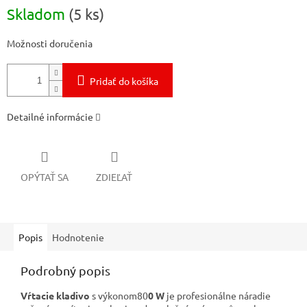
Jednotková
Skladom
(5 ks)
cena:
Možnosti doručenia
Pridať do košíka
Detailné informácie
OPÝTAŤ SA
ZDIEĽAŤ
Popis
Hodnotenie
Podrobný popis
Vŕtacie kladivo
s výkonom80
0 W
je profesionálne náradie