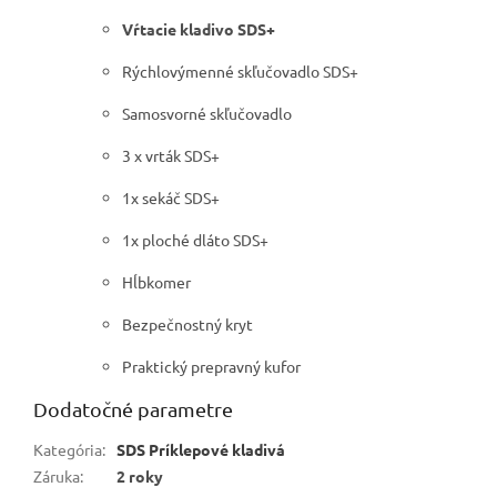
Vŕtacie kladivo SDS+
Rýchlovýmenné skľučovadlo SDS+
Samosvorné skľučovadlo
3 x vrták SDS+
1x sekáč SDS+
1x ploché dláto SDS+
Hĺbkomer
Bezpečnostný kryt
Praktický prepravný kufor
Dodatočné parametre
Kategória
:
SDS Príklepové kladivá
Záruka
:
2 roky