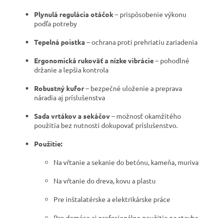
Plynulá regulácia otáčok
– prispôsobenie výkonu
podľa potreby
Tepelná poistka
– ochrana proti prehriatiu zariadenia
Ergonomická rukoväť a nízke vibrácie
– pohodlné
držanie a lepšia kontrola
Robustný kufor
– bezpečné uloženie a preprava
náradia aj príslušenstva
Sada vrtákov a sekáčov
– možnosť okamžitého
použitia bez nutnosti dokupovať príslušenstvo.
Použitie:
Na vŕtanie a sekanie do betónu, kameňa, muriva
Na vŕtanie do dreva, kovu a plastu
Pre inštalatérske a elektrikárske práce
Pre domáce aj profesionálne použitie na stavbe