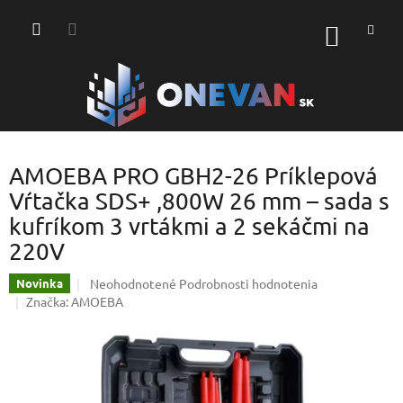
Prejsť
na
NÁKU
obsah
KOŠÍK
AMOEBA PRO GBH2-26 Príklepová
Vŕtačka SDS+ ,800W 26 mm – sada s
kufríkom 3 vrtákmi a 2 sekáčmi na
220V
Priemerné
Neohodnotené
Podrobnosti hodnotenia
Novinka
hodnotenie
Značka:
AMOEBA
produktu
je
0,0
z
5
hviezdičiek.