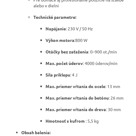
alebo v dielni
Technické parametre:
Napájanie
: 230 V / 50 Hz
Výkon motora
:800 W
Otáčky bez zaťaženia
: 0–900 ot./min
Max. počet úderov
: 4000 úderov/min
Sila príklepu
: 4 J
Max. priemer vŕtania do ocele
: 13 mm
Max. priemer vŕtania do betónu
: 26 mm
Max. priemer vŕtania do dreva
: 30 mm
Hmotnosť s kufrom
: 5,5 kg
Obsah balenia: