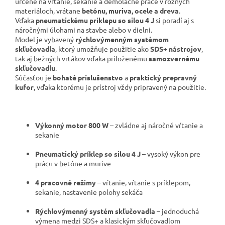
určené na vŕtanie, sekanie a demolačné práce v rôznych
materiáloch, vrátane
betónu, muriva, ocele a dreva
.
Vďaka
pneumatickému príklepu so silou 4 J
si poradí aj s
náročnými úlohami na stavbe alebo v dielni.
Model je vybavený
rýchlovýmenným systémom
skľučovadla
, ktorý umožňuje použitie ako
SDS+ nástrojov
,
tak aj bežných vrtákov vďaka priloženému
samozvernému
skľučovadlu
.
Súčasťou je
bohaté príslušenstvo
a
praktický prepravný
kufor
, vďaka ktorému je prístroj vždy pripravený na použitie.
Výkonný motor 800 W
– zvládne aj náročné vŕtanie a
sekanie
Pneumatický príklep so silou 4 J
– vysoký výkon pre
prácu v betóne a murive
4 pracovné režimy
– vŕtanie, vŕtanie s príklepom,
sekanie, nastavenie polohy sekáča
Rýchlovýmenný systém skľučovadla
– jednoduchá
výmena medzi SDS+ a klasickým skľučovadlom