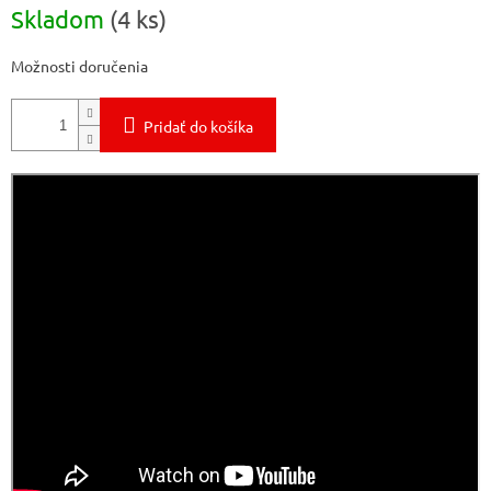
Jednotková
Skladom
(4 ks)
cena:
Možnosti doručenia
Pridať do košíka