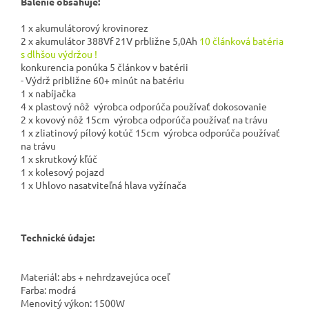
Balenie obsahuje:
1 x akumulátorový krovinorez
2 x akumulátor 388Vf 21V prbližne 5,0Ah
10 článková batéria
s dlhšou výdržou !
konkurencia ponúka 5 článkov v batérii
- Výdrž približne 60+ minút na batériu
1 x nabíjačka
4 x plastový nôž výrobca odporúča používať dokosovanie
2 x kovový nôž 15cm výrobca odporúča používať na trávu
1 x zliatinový pílový kotúč 15cm výrobca odporúča používať
na trávu
1 x skrutkový kľúč
1 x kolesový pojazd
1 x Uhlovo nasatviteľná hlava vyžínača
Technické údaje:
Materiál: abs + nehrdzavejúca oceľ
Farba: modrá
Menovitý výkon: 1500W