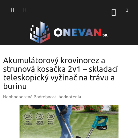
Prejsť
na
NÁKU
obsah
KOŠÍK
Akumulátorový krovinorez a
strunová kosačka 2v1 – skladací
teleskopický vyžínač na trávu a
burinu
Priemerné
Neohodnotené
Podrobnosti hodnotenia
hodnotenie
produktu
je
0,0
z
5
hviezdičiek.