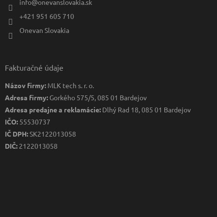
info
@
onevanslovakia.sk
+421 951 605 710
Onevan Slovakia
Fakturačné údaje
Názov firmy:
MLK tech s. r. o.
Adresa firmy:
Gorkého 575/5, 085 01 Bardejov
Adresa predajne a reklamácie:
Dlhý Rad 18, 085 01 Bardejov
IČO:
55530737
IČ DPH:
SK2122013058
DIČ:
2122013058