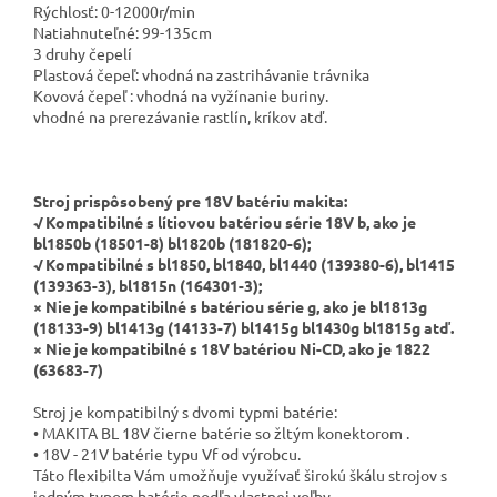
Rýchlosť: 0-12000r/min
Natiahnuteľné: 99-135cm
3 druhy čepelí
Plastová čepeľ: vhodná na zastrihávanie trávnika
Kovová
čepeľ : vhodná na vyžínanie buriny.
vhodné na prerezávanie rastlín, kríkov atď.
Stroj prispôsobený pre 18V batériu makita:
√
Kompatibilné s lítiovou batériou série 18V b, ako je
bl1850b (18501-8) bl1820b (181820-6);
√
Kompatibilné s bl1850, bl1840, bl1440 (139380-6), bl1415
(139363-3), bl1815n (164301-3);
× Nie je kompatibilné s batériou série g, ako je bl1813g
(18133-9) bl1413g (14133-7) bl1415g bl1430g bl1815g atď.
× Nie je kompatibilné s 18V batériou Ni-CD, ako je 1822
(63683-7)
Stroj je kompatibilný s dvomi typmi batérie:
•
MAKITA BL 18V čierne batérie so žltým konektorom .
•
18V - 21V batérie typu Vf od výrobcu.
Táto flexibilta Vám umožňuje využívať širokú škálu strojov s
jedným typom batérie podľa vlastnej voľby.