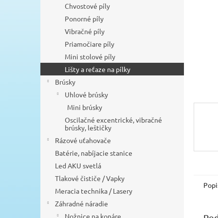
Chvostové píly
Ponorné píly
Vibračné píly
Priamočiare píly
Mini stolové píly
Lišty a reťaze na pílky
Brúsky
Uhlové brúsky
Mini brúsky
Oscilačné excentrické, vibračné
brúsky, leštičky
Rázové uťahovače
Batérie, nabíjacie stanice
Led AKU svetlá
Tlakové čističe / Vapky
Popi
Meracia technika / Lasery
Záhradné náradie
Nožnice na konáre
Pod