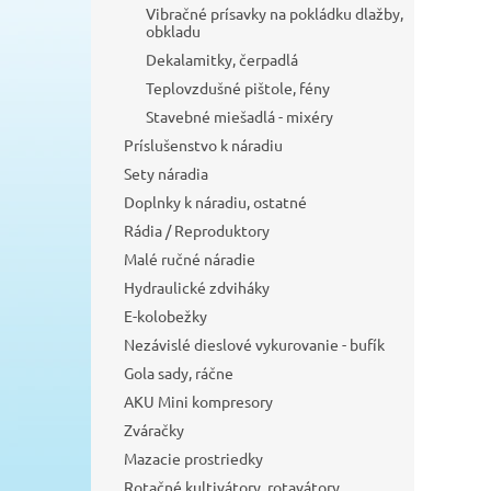
Vibračné prísavky na pokládku dlažby,
obkladu
Dekalamitky, čerpadlá
Teplovzdušné pištole, fény
Stavebné miešadlá - mixéry
Príslušenstvo k náradiu
Sety náradia
Doplnky k náradiu, ostatné
Rádia / Reproduktory
Malé ručné náradie
Hydraulické zdviháky
E-kolobežky
Nezávislé dieslové vykurovanie - bufík
Gola sady, ráčne
AKU Mini kompresory
Zváračky
Mazacie prostriedky
Rotačné kultivátory, rotavátory,