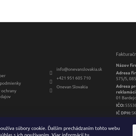
Fakturač
ie pre vás
Kontakt
Názov fir
info
@
onevanslovakia.sk
Adresa fi
ber
+421 951 605 710
575/5, 085
podmienky
Adresa pr
Onevan Slovakia
 ochrany
reklamáci
dajov
01 Bardej
IČO:
5553
IČ DPH:
S
DIČ:
2122
oužíva súbory cookie. Ďalším prechádzaním tohto webu
súhlas s ich používaním. Viac informácií
tu
.