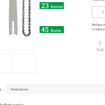
Reťaze a
v našej 
TLAČ
s
Hodnotenie
robný popis