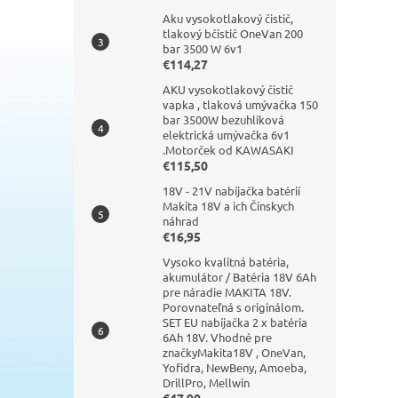
Aku vysokotlakový čistič,
tlakový bčistič OneVan 200
bar 3500 W 6v1
€114,27
AKU vysokotlakový čistič
vapka , tlaková umývačka 150
bar 3500W bezuhlíková
elektrická umývačka 6v1
.Motorček od KAWASAKI
€115,50
18V - 21V nabíjačka batérií
Makita 18V a ich Čínskych
náhrad
€16,95
Vysoko kvalitná batéria,
akumulátor / Batéria 18V 6Ah
pre náradie MAKITA 18V.
Porovnateľná s originálom.
SET EU nabíjačka 2 x batéria
6Ah 18V. Vhodné pre
značkyMakita18V , OneVan,
Yofidra, NewBeny, Amoeba,
DrillPro, Mellwin