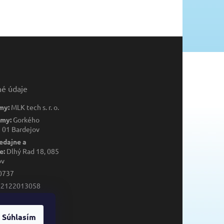
né údaje
my:
MLK tech s. r. o.
rmy:
Gorkého
 01 Bardejov
edajne a
e:
Dlhý Rad 18, 085
ov
0737
K2122013058
013058
Súhlasím