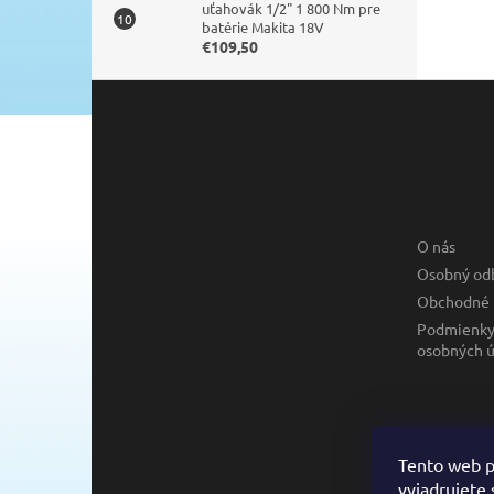
uťahovák 1/2" 1 800 Nm pre
batérie Makita 18V
€109,50
Z
á
p
ä
t
Informác
i
e
O nás
Osobný od
Obchodné 
Podmienky
osobných ú
Tento web p
vyjadrujete 