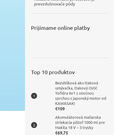
prevzdušnovače pôdy
Prijímame online platby
Top 10 produktov
Bezuhlíková aku tlaková
umývačka, tlakový čistič
Yofidra 6v1 s otočnou
sprchou s japonský motor od
KAWASAKI
€109
Akumulátorová maliarska
striekacia pištoľ 1000 ml pre
Makita 18 V – 3 trysky
€69,75