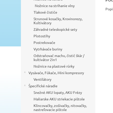
Nožnice na strihanie vlny
Popi
Tlakové čističe
Strunové kosačky, Krovinorezy,
Kultivátory
Záhradné teleskopické sety
Plotostihy
Postrekovače
Vytrhávače buriny
Odstraňovač machu, čistič škár /
kultivátor 2in1
Nožnice na plastové rúrky
Vysávače, Fúkače, Mini kompresory
Ventilátory
Špecifické náradie
Snežné AKU lopaty, AKU Frézy
Maliarske AKU striekacie pištole
Klincovačky, zošívačky, nitovačky,
nastreľovacie pištole