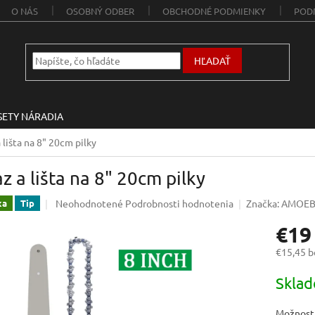
O NÁS
OSOBNÝ ODBER
OBCHODNÉ PODMIENKY
POD
HĽADAŤ
SETY NÁRADIA
 lišta na 8" 20cm pilky
z a lišta na 8" 20cm pilky
Priemerné
Neohodnotené
Podrobnosti hodnotenia
Značka:
AMOE
ka
Tip
hodnotenie
€19
produktu
je
€15,45 
0,0
z
Jednotk
Skla
5
cena:
hviezdičiek.
Možnosti