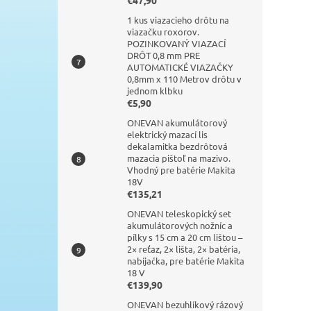
€47,90
1 kus viazacieho drôtu na
viazačku roxorov.
POZINKOVANÝ VIAZACÍ
DRÔT 0,8 mm PRE
AUTOMATICKÉ VIAZAČKY
0,8mm x 110 Metrov drôtu v
jednom klbku
€5,90
ONEVAN akumulátorový
elektrický mazací lis
dekalamitka bezdrôtová
mazacia pištoľ na mazivo.
Vhodný pre batérie Makita
18V
€135,21
ONEVAN teleskopický set
akumulátorových nožníc a
pílky s 15 cm a 20 cm lištou –
2× reťaz, 2× lišta, 2× batéria,
nabíjačka, pre batérie Makita
18 V
€139,90
ONEVAN bezuhlíkový rázový